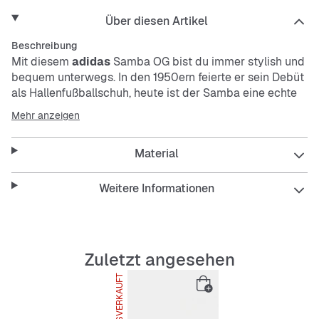
Über diesen Artikel
Beschreibung
Mit diesem
adidas
Samba OG bist du immer stylish und
bequem unterwegs. In den 1950ern feierte er sein Debüt
als Hallenfußballschuh, heute ist der Samba eine echte
Streetstyle-Ikone. Diese Version kommt mit einem
Mehr anzeigen
Obermaterial aus Leder und Wildleder in klassischen
College-Farben. Das aufgeprägte Branding an den
Material
Seiten und die goldenen Details auf der Zunge sind eine
Hommage an die Erfolgsgeschichte des Sneakers. Egal,
ob du in der Nacht unterwegs bist oder in der
Weitere Informationen
Mittagspause durch den Citypark bummelst, dieser
Sneaker für jeden Tag sorgt für einen lässigen Look.
Features
Zuletzt angesehen
Reguläre Passform
AUSVERKAUFT
Schnürsenkel
Obermaterial aus Leder