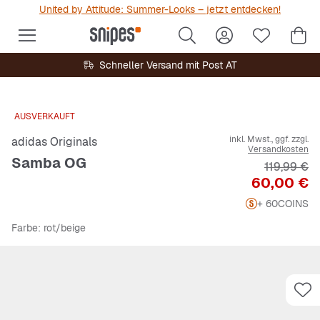
United by Attitude: Summer-Looks – jetzt entdecken!
Schneller Versand mit Post AT
AUSVERKAUFT
inkl. Mwst., ggf. zzgl.
adidas Originals
Versandkosten
Samba OG
Originalpr
119,99 €
Preis
60,00 €
+ 60
COINS
Farbe
: rot/beige