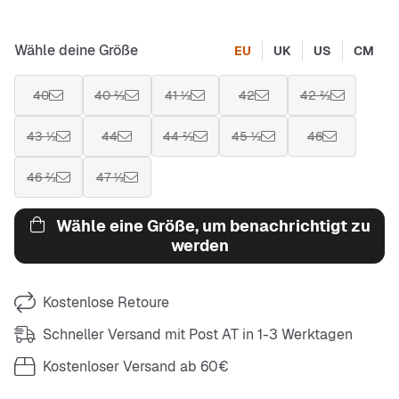
Wähle deine Größe
EU
UK
US
CM
40
40 ⅔
41 ⅓
42
42 ⅔
43 ⅓
44
44 ⅔
45 ⅓
46
46 ⅔
47 ⅓
Wähle eine Größe, um benachrichtigt zu
werden
Kostenlose Retoure
Schneller Versand mit Post AT in 1-3 Werktagen
Kostenloser Versand ab 60€