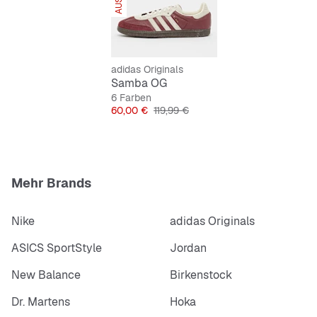
Textil- und Synthetikfutter
adidas Originals
Samba OG
6 Farben
Preis
Originalpreis
60,00 €
119,99 €
Mehr Brands
Nike
adidas Originals
ASICS SportStyle
Jordan
New Balance
Birkenstock
Dr. Martens
Hoka