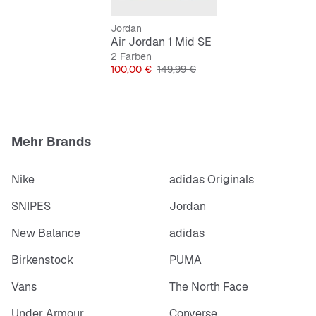
Jordan
Air Jordan 1 Mid SE
2 Farben
Preis
Originalpreis
100,00 €
149,99 €
Mehr Brands
Nike
adidas Originals
SNIPES
Jordan
New Balance
adidas
Birkenstock
PUMA
Vans
The North Face
Under Armour
Converse