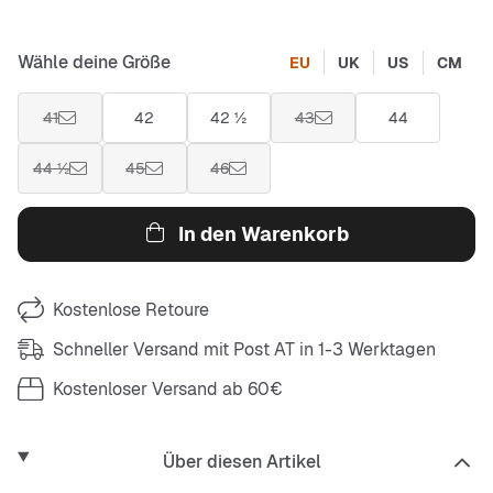
Wähle deine Größe
EU
UK
US
CM
41
42
42 ½
43
44
44 ½
45
46
In den Warenkorb
Kostenlose Retoure
Schneller Versand mit Post AT in 1-3 Werktagen
Kostenloser Versand ab 60€
Über diesen Artikel