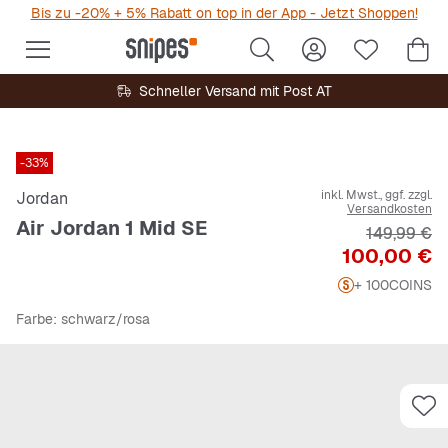
Bis zu -20% + 5% Rabatt on top in der App - Jetzt Shoppen!
Schneller Versand mit Post AT
-33%
inkl. Mwst., ggf. zzgl.
Jordan
Versandkosten
Air Jordan 1 Mid SE
Originalpre
149,99 €
Preis
100,00 €
+ 100
COINS
Farbe
: schwarz/rosa