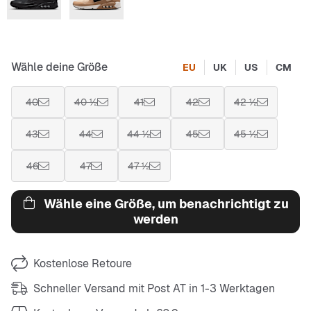
Wähle deine Größe
EU
UK
US
CM
40
40 ½
41
42
42 ½
43
44
44 ½
45
45 ½
46
47
47 ½
Wähle eine Größe, um benachrichtigt zu
werden
Kostenlose Retoure
Schneller Versand mit Post AT in 1-3 Werktagen