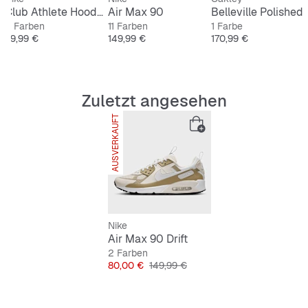
ee Pants
Club Athlete Hooded Jacket
Air Max 90
Belleville Polished
4 Farben
11 Farben
1 Farbe
Preis
Preis
Preis
89,99 €
149,99 €
170,99 €
Zuletzt angesehen
AUSVERKAUFT
Nike
Air Max 90 Drift
2 Farben
Preis
Originalpreis
80,00 €
149,99 €