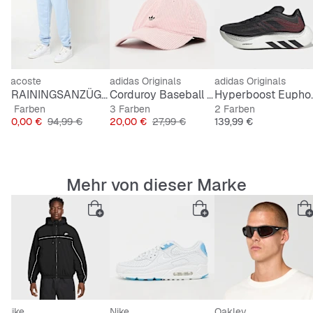
Lacoste
adidas Originals
adidas Originals
llar Engineered Jersey
TRAININGSANZÜGE Hos./Zus.
Corduroy Baseball Cap
Hyperbo
3 Farben
3 Farben
2 Farben
Preis
Originalpreis
Preis
Originalpreis
Preis
50,00 €
94,99 €
20,00 €
27,99 €
139,99 €
Mehr von dieser Marke
Nike
Nike
Oakley