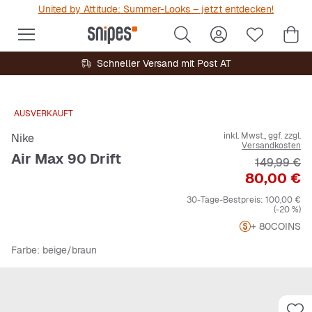
United by Attitude: Summer-Looks – jetzt entdecken!
Schneller Versand mit Post AT
AUSVERKAUFT
inkl. Mwst., ggf. zzgl.
Nike
Versandkosten
Air Max 90 Drift
Originalpre
149,99 €
Preis
80,00 €
30-Tage-Bestpreis:
100,00 €
(-20 %)
+ 80
COINS
Farbe
: beige/braun