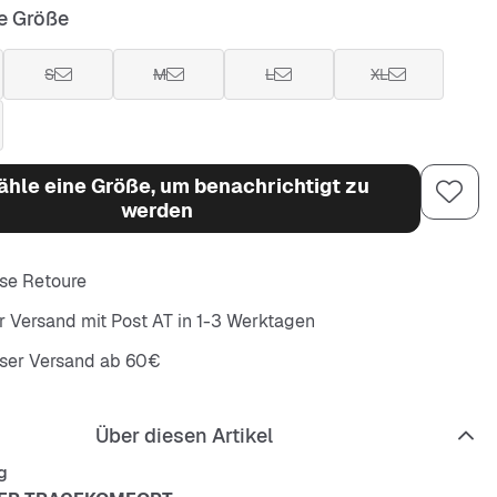
e Größe
S
M
L
XL
hle eine Größe, um benachrichtigt zu
werden
se Retoure
r Versand mit Post AT in 1-3 Werktagen
oser Versand ab 60€
Über diesen Artikel
g