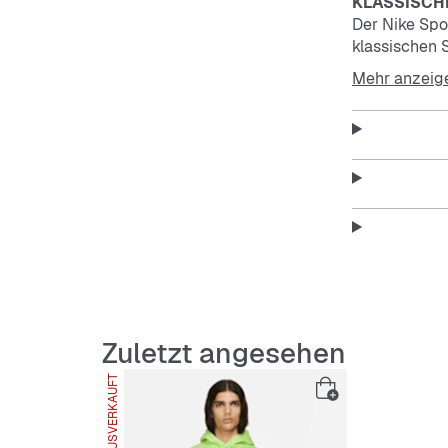
KLASSISCH
Der Nike Spor
klassischen 
Mehr anzeig
Weicher Tr
Das Fleece m
an.
Verstellbar
Die Kapuze m
Zuletzt angesehen
AUSVERKAUFT