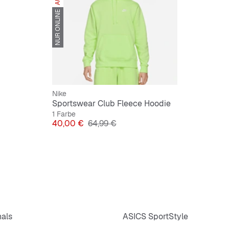
NUR ONLINE
Nike
Sportswear Club Fleece Hoodie
1 Farbe
Preis
Originalpreis
40,00 €
64,99 €
nals
ASICS SportStyle