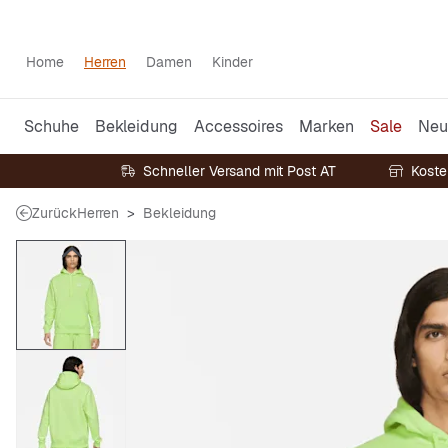
Home
Herren
Damen
Kinder
Schuhe
Bekleidung
Accessoires
Marken
Sale
Neu
Schneller Versand mit Post AT
Koste
Zurück
Herren
Bekleidung