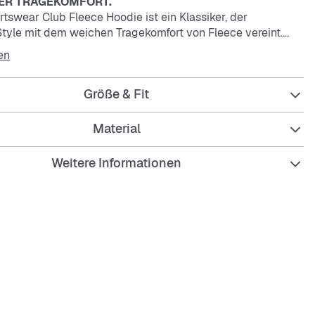
ER TRAGEKOMFORT.
tswear Club Fleece Hoodie ist ein Klassiker, der
Style mit dem weichen Tragekomfort von Fleece vereint.
en
agekomfort
it angerauter Innenseite fühlt sich weich und geschmeidig
Größe & Fit
er Schutz
it Kordelzug ermöglicht verstellbaren Schutz.
Material
Weitere Informationen