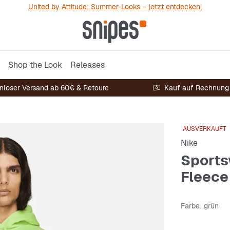
United by Attitude: Summer-Looks – jetzt entdecken!
Shop the Look
Releases
nloser Versand ab 60€ & Retoure
Kauf auf Rechnung
AUSVERKAUFT
Nike
Sports
Fleece
Farbe
: grün