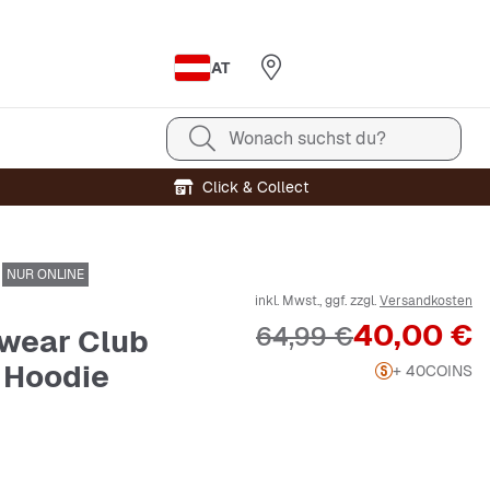
AT
Wonach suchst du?
Click & Collect
NUR ONLINE
inkl. Mwst., ggf. zzgl.
Versandkosten
Preis
40,00 €
Originalpreis
64,99 €
wear Club
 Hoodie
+ 40
COINS