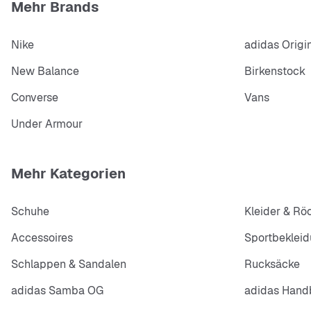
Mehr Brands
Nike
adidas Origi
New Balance
Birkenstock
Converse
Vans
Under Armour
Mehr Kategorien
Schuhe
Kleider & Rö
Accessoires
Sportbeklei
Schlappen & Sandalen
Rucksäcke
adidas Samba OG
adidas Handb