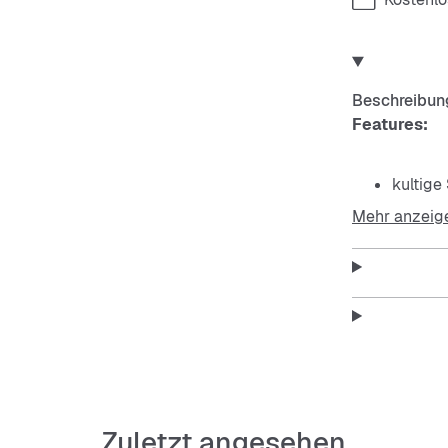
Beschreibun
Features:
kultige
Mehr anzeig
schwarz
Kork-La
rutschh
klassis
geprägt
Zuletzt angesehen