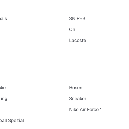
nals
SNIPES
On
Lacoste
cke
Hosen
dung
Sneaker
Nike Air Force 1
all Spezial