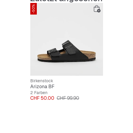
Obermat
-50%
Innenma
Laufso
Birkenstock
Arizona BF
2 Farben
Preis
Originalpreis
CHF 50.00
CHF 99.90