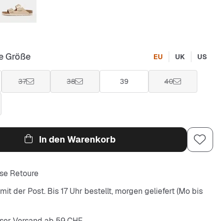
e Größe
EU
UK
US
37
38
39
40
In den Warenkorb
se Retoure
it der Post. Bis 17 Uhr bestellt, morgen geliefert (Mo bis
ser Versand ab 59 CHF