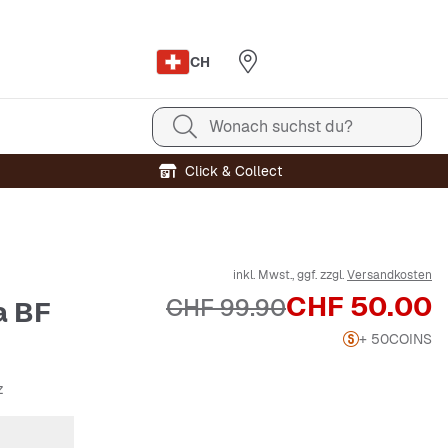
CH
Wonach suchst du?
Click & Collect
inkl. Mwst., ggf. zzgl.
Versandkosten
Preis
CHF 50.00
Originalpreis
CHF 99.90
a BF
+ 50
COINS
z