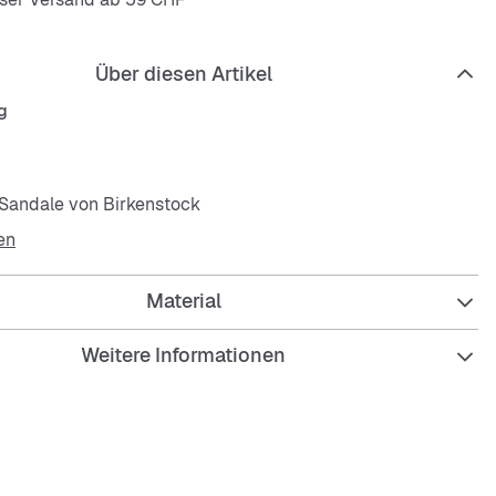
Über diesen Artikel
g
 Sandale von Birkenstock
en
es Design mit zwei verstellbaren Riemen
Material
tex-Weichfußbett für viel Komfort
emmende Laufsohle mit Struktur
Weitere Informationen
cher Style
er Label-Schriftzug an Innenseite