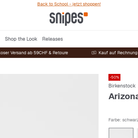
Back to School - jetzt shoppen!
Shop the Look
Releases
loser Versand ab 59CHF & Retoure
Kauf auf Rechnung
-50%
Birkenstock
Arizon
Farbe
: schwar