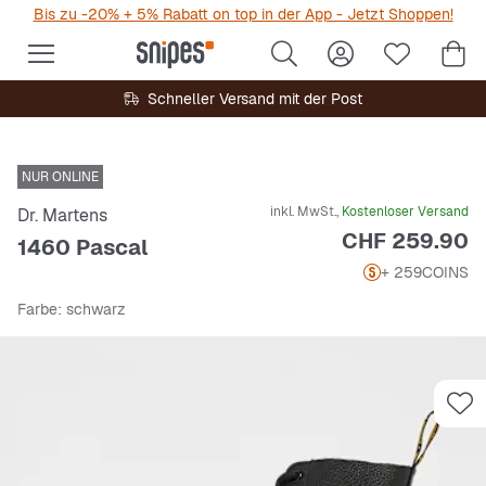
Bis zu -20% + 5% Rabatt on top in der App - Jetzt Shoppen!
Schneller Versand mit der Post
NUR ONLINE
inkl. MwSt.,
Kostenloser Versand
Dr. Martens
Preis
CHF 259.90
1460 Pascal
+ 259
COINS
Farbe
: schwarz