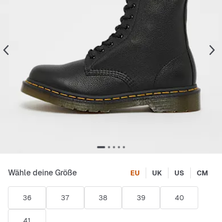
Wähle deine Größe
EU
UK
US
CM
36
37
38
39
40
41