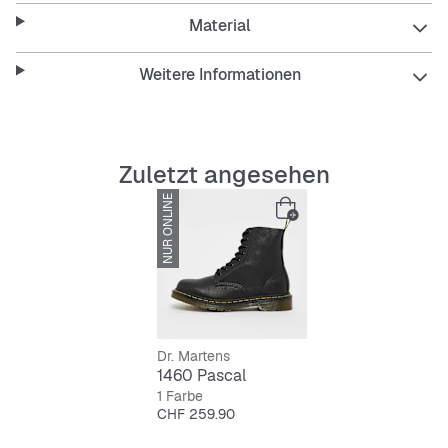
schnell trocknet.
Material
Features:
Weitere Informationen
Atmungsaktive, bequeme Polsterung innen
Zuletzt angesehen
NUR ONLINE
Langlebige, rutschfeste Außensohle
Knöchelhoher Schnitt für guten Halt
Schnürsenkel für sicheren Sitz
Schnell trocknend und pflegeleicht
Dr. Martens
1460 Pascal
1 Farbe
Preis
CHF 259.90