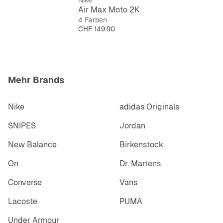
Nike
Air Max Moto 2K
4 Farben
Preis
CHF 149.90
Mehr Brands
Nike
adidas Originals
SNIPES
Jordan
New Balance
Birkenstock
On
Dr. Martens
Converse
Vans
Lacoste
PUMA
Under Armour