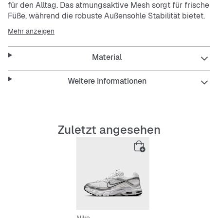
für den Alltag. Das atmungsaktive Mesh sorgt für frische
Füße, während die robuste Außensohle Stabilität bietet.
Der Sneaker ist pflegeleicht und hält auch intensiven
Mehr anzeigen
Tagen stand. Mit Schnürsenkeln sitzt er immer sicher
und bequem.
Material
Features:
Weitere Informationen
Atmungsaktives Mesh-Obermaterial
Zuletzt angesehen
Pflegeleicht und strapazierfähig
Stabilisierende Außensohle
Bequeme Schnürsenkel
Moderner Low-Cut-Schnitt