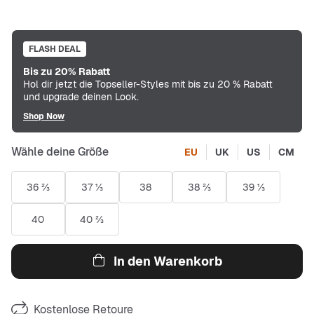
FLASH DEAL
Bis zu 20% Rabatt
Hol dir jetzt die Topseller-Styles mit bis zu 20 % Rabatt
und upgrade deinen Look.
Shop Now
Wähle deine Größe
EU
UK
US
CM
36 ⅔
37 ⅓
38
38 ⅔
39 ⅓
40
40 ⅔
In den Warenkorb
Kostenlose Retoure