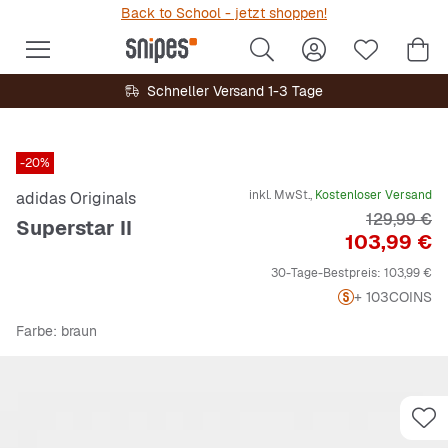
Back to School - jetzt shoppen!
Schneller Versand 1-3 Tage
-20%
inkl. MwSt.,
Kostenloser Versand
adidas Originals
Originalpre
129,99 €
Superstar II
Preis
103,99 €
30-Tage-Bestpreis:
103,99 €
+ 103
COINS
Farbe
: braun