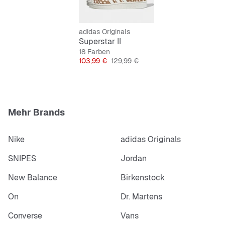
adidas Originals
Superstar II
18 Farben
Preis
Originalpreis
103,99 €
129,99 €
Mehr Brands
Nike
adidas Originals
SNIPES
Jordan
New Balance
Birkenstock
On
Dr. Martens
Converse
Vans