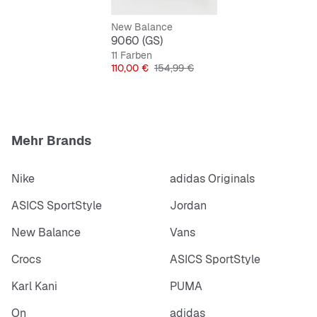
Klassischer Schnürverschluss
New Balance
9060 (GS)
11 Farben
Preis
Originalpreis
110,00 €
154,99 €
Mehr Brands
Nike
adidas Originals
ASICS SportStyle
Jordan
New Balance
Vans
Crocs
ASICS SportStyle
Karl Kani
PUMA
On
adidas