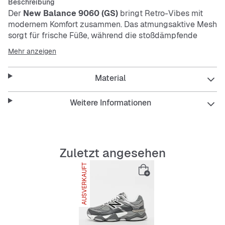
Beschreibung
Der
New Balance 9060 (GS)
bringt Retro-Vibes mit
modernem Komfort zusammen. Das atmungsaktive Mesh
sorgt für frische Füße, während die stoßdämpfende
Sohle jeden Schritt angenehm macht. Robust, rutschfest
Mehr anzeigen
und mit Schnürsenkeln für den perfekten Sitz – dieser
Sneaker ist dein zuverlässiger Begleiter im Alltag.
Material
Features:
Weitere Informationen
Atmungsaktives Mesh-Material
Zuletzt angesehen
AUSVERKAUFT
Stoßdämpfende und langlebige Sohle
Rutschfest für sicheren Halt
Bequeme Polsterung innen