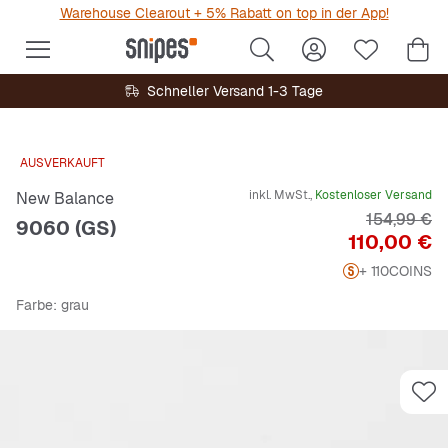
Warehouse Clearout + 5% Rabatt on top in der App!
Schneller Versand 1-3 Tage
AUSVERKAUFT
inkl. MwSt.,
Kostenloser Versand
New Balance
Originalpre
154,99 €
9060 (GS)
Preis
110,00 €
+ 110
COINS
Farbe
: grau