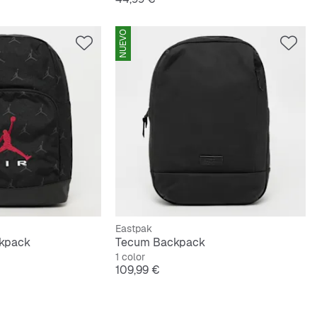
NUEVO
Eastpak
ckpack
Tecum Backpack
1 color
Precio
109,99 €