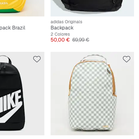
adidas Originals
pack Brazil
Backpack
2 Colores
riginal
Precio
Precio original
50,00 €
69,99 €