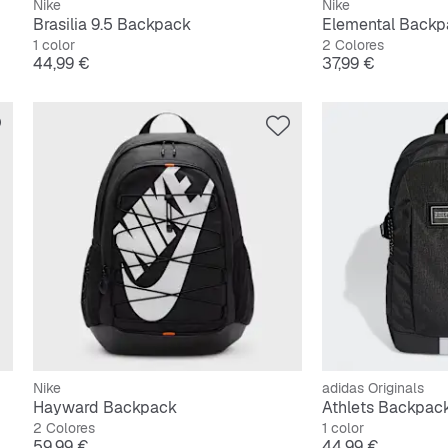
Nike
Nike
Brasilia 9.5 Backpack
Elemental Backp
1 color
2 Colores
Precio
Precio
44,99 €
37,99 €
Nike
adidas Originals
Hayward Backpack
Athlets Backpac
2 Colores
1 color
Precio
Precio
59,99 €
44,99 €