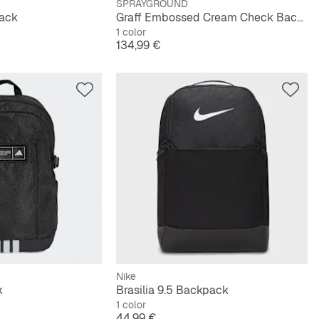
SPRAYGROUND
ack
Graff Embossed Cream Check Backpack
1 color
Precio
134,99 €
Nike
k
Brasilia 9.5 Backpack
1 color
Precio
44,99 €