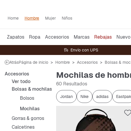
Home
Hombre
Mujer
Niños
Zapatos
Ropa
Accesorios
Marcas
Rebajas
Nuevo
Envío con UPS
Atrás
Página de inicio
Hombre
Accesorios
Bolsas & moc
Mochilas de homb
Accesorios
Ver todo
60 Resultados
Bolsas & mochilas
Jordan
Nike
adidas
Eastpa
Bolsos
Mochilas
Gorras & gorros
Calcetines