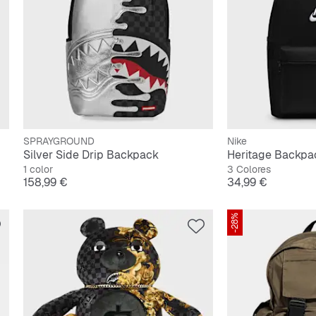
SPRAYGROUND
Nike
Silver Side Drip Backpack
Heritage Backpa
1 color
3 Colores
Precio
Precio
158,99 €
34,99 €
-28%