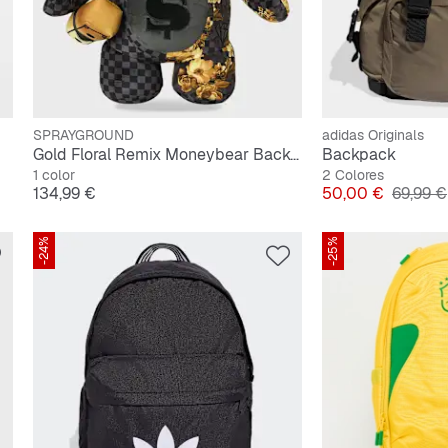
SPRAYGROUND
adidas Originals
Gold Floral Remix Moneybear Backpack
Backpack
1 color
2 Colores
Precio
Precio
Precio o
134,99 €
50,00 €
69,99 €
-24%
-25%