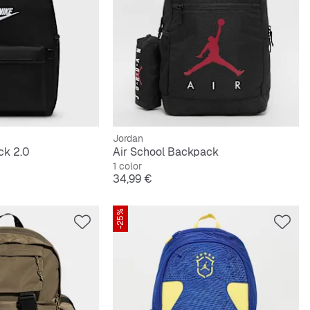
Jordan
ck 2.0
Air School Backpack
1 color
Precio
34,99 €
-25%