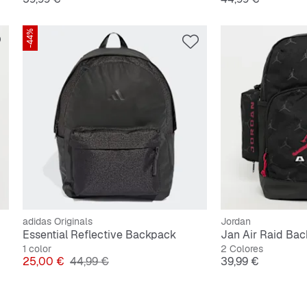
-44%
adidas Originals
Jordan
Essential Reflective Backpack
Jan Air Raid Ba
1 color
2 Colores
Precio
Precio original
Precio
25,00 €
44,99 €
39,99 €