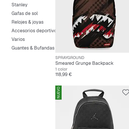
Stanley
Gafas de sol
Relojes & joyas
Accesorios deportivos
Varios
Guantes & Bufandas
SPRAYGROUND
Smeared Grunge Backpack
1 color
Precio
118,99 €
NUEVO