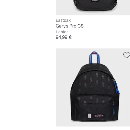
Eastpak
Gerys Pro CS
1 color
Precio
94,99 €