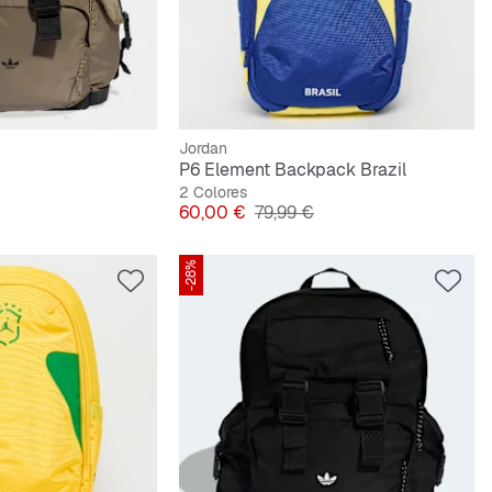
Jordan
P6 Element Backpack Brazil
2 Colores
riginal
Precio
Precio original
60,00 €
79,99 €
-28%