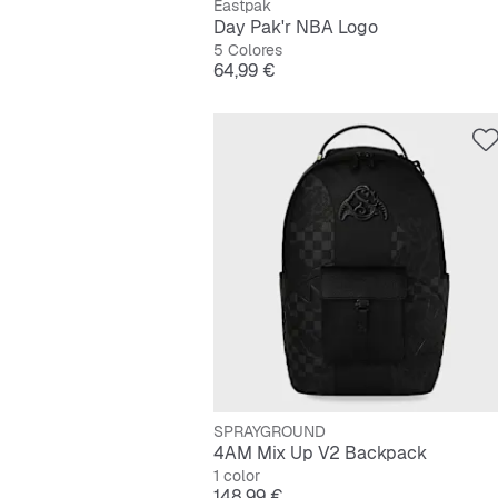
Eastpak
Day Pak'r NBA Logo
5 Colores
Precio
64,99 €
SPRAYGROUND
4AM Mix Up V2 Backpack
1 color
Precio
148,99 €