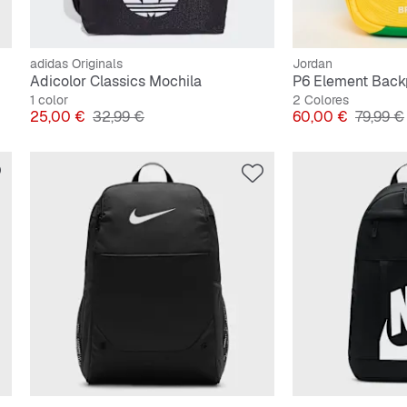
adidas Originals
Jordan
Adicolor Classics Mochila
P6 Element Back
1 color
2 Colores
Precio
Precio original
Precio
Precio o
25,00 €
32,99 €
60,00 €
79,99 €