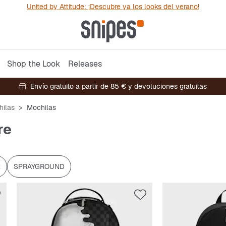
United by Attitude: ¡Descubre ya los looks del verano!
Shop the Look
Releases
Envío gratuito a partir de 85 € y devoluciones gratuitas
hilas
Mochilas
re
k
SPRAYGROUND