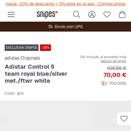
Hasta -20% de descuento + 5% extra en la app - Compra ahora!
Envío con UPS
EXCLUSIVA SNIPES
-36%
IVA incluido, si procede, más
adidas Originals
gastos de envío
Adistar Control 5
Precio orig
109,99 €
team royal blue/silver
Precio
70,00 €
met./ftwr white
+ 70
COINS
Color
: gris