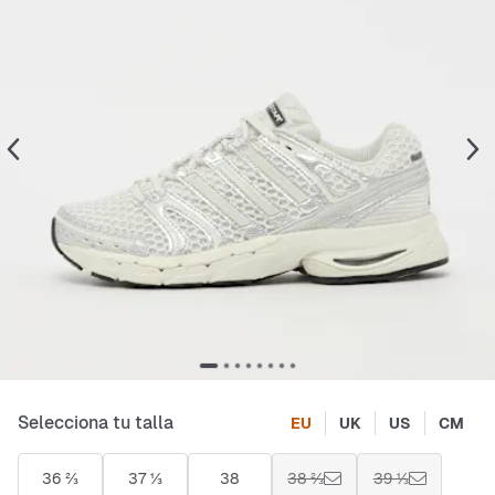
Selecciona tu talla
EU
UK
US
CM
36 ⅔
37 ⅓
38
38 ⅔
39 ⅓