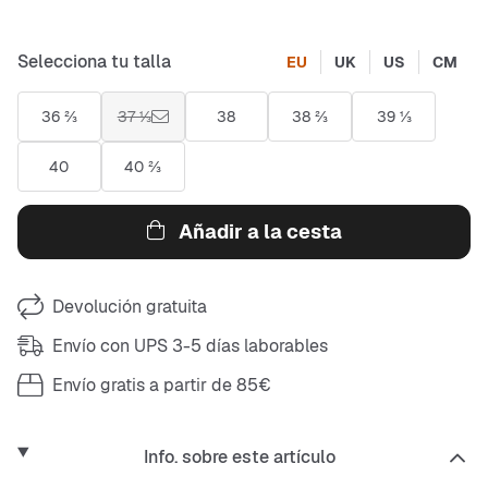
Selecciona tu talla
EU
UK
US
CM
36 ⅔
37 ⅓
38
38 ⅔
39 ⅓
40
40 ⅔
Añadir a la cesta
Devolución gratuita
Envío con UPS 3-5 días laborables
Envío gratis a partir de 85€
Info. sobre este artículo