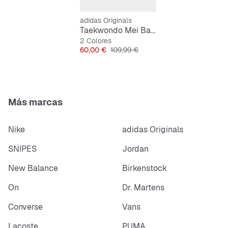
adidas Originals
Features:
Taekwondo Mei Ballet
Horma clásica
2 Colores
Precio
Precio original
60,00 €
109,99 €
Cordones
Empeine de piel
Plantilla textil
Suela de goma
Más marcas
Estructura Cold Cement
Nike
adidas Originals
SNIPES
Jordan
New Balance
Birkenstock
On
Dr. Martens
Converse
Vans
Lacoste
PUMA