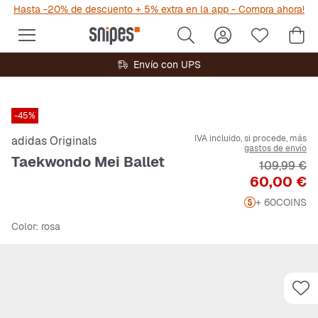
Hasta -20% de descuento + 5% extra en la app - Compra ahora!
Envío con UPS
-45%
IVA incluido, si procede, más
adidas Originals
gastos de envío
Taekwondo Mei Ballet
Precio orig
109,99 €
Precio
60,00 €
+ 60
COINS
Color
: rosa