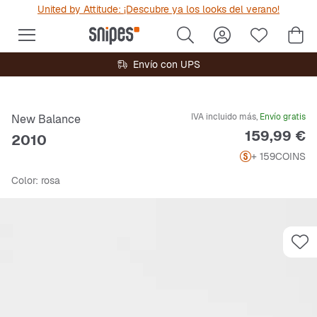
United by Attitude: ¡Descubre ya los looks del verano!
Envío con UPS
IVA incluido más,
Envío gratis
New Balance
Precio
159,99 €
2010
+ 159
COINS
Color
: rosa