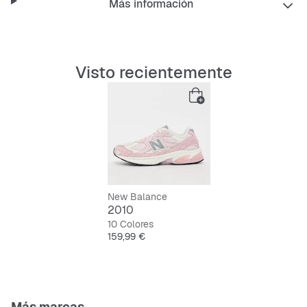
Más información
Visto recientemente
New Balance
2010
10 Colores
Precio
159,99 €
Más marcas