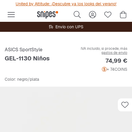
United by Attitude: ¡Descubre ya los looks del verano!
Envío con UPS
IVA incluido, si procede, más
ASICS SportStyle
gastos de envío
GEL-1130 Niños
Precio
74,99 €
+ 74
COINS
Color
: negro/plata