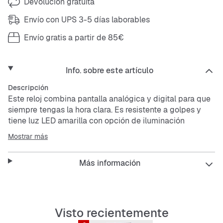
Devolución gratuita
Envío con UPS 3-5 días laborables
Envío gratis a partir de 85€
Info. sobre este artículo
Descripción
Este reloj combina pantalla analógica y digital para que
siempre tengas la hora clara. Es resistente a golpes y
tiene luz LED amarilla con opción de iluminación
automática y duración ajustable. Además, incluye
Mostrar más
funciones útiles como hora mundial, cronómetro,
temporizador y cinco alarmas diarias. El calendario es
Más información
totalmente automático y la caja, correa y bisel están
hechos de resina resistente.
Visto recientemente
Perfecto para el día a día y actividades al aire libre, este