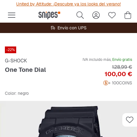
United by Attitude: ¡Descubre ya los looks del verano!
Envío con UPS
-22%
IVA incluido más,
Envío gratis
G-SHOCK
Precio orig
128,99 €
One Tone Dial
Precio
100,00 €
+ 100
COINS
Color
: negro