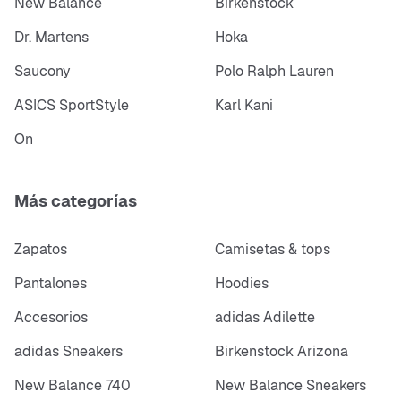
New Balance
Birkenstock
Calendario totalmente automático
Dr. Martens
Hoka
Material de caja, correa y bisel: resina
Saucony
Polo Ralph Lauren
Resistente al agua hasta 20 bares
ASICS SportStyle
Karl Kani
Batería con duración de 2 años
On
Precisión: +/- 15 segundos por mes
Más categorías
Dimensiones: 55 × 51.2 × 16.9 mm
Peso: 72 g
Zapatos
Camisetas & tops
Pantalones
Hoodies
Accesorios
adidas Adilette
adidas Sneakers
Birkenstock Arizona
New Balance 740
New Balance Sneakers