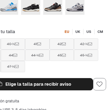
tu talla
EU
UK
US
CM
40 ½
41
42
42 ½
44
44 ½
45
45 ½
47 ½
Elige la talla para recibir aviso
ón gratuita
n UPS 3-5 días laborables