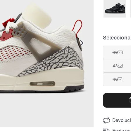
Selecciona 
40
43
46
Devoluci
Envío co