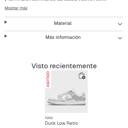
revestimientos impecables y los colores del equipo
Mostrar más
originales. Este icono de baloncesto rinde homenaje al
estilo de los 80 con una parte superior de piel premium
Material
que ofrece un look excelente. La tecnología del calzado
moderna aporta la comodidad del siglo XXI.
Más información
Piel premium en la parte superior para un brillo perfecto
y un look excelente cuando les des un poquito de uso.
Mediasuela de espuma moderna para una
amortiguación reactiva y ligera.
Visto recientemente
Zona del tobillo acolchada de perfil bajo para un look
AGOTADO
elegante y cómodo.
Bloques de colores llamativos para recuperar la
inspiración de la combinación de colores original: los
colores de los equipos universitarios.
Suela exterior de goma con punto de giro típico para el
baloncesto, aporta durabilidad, tracción y un estilo
clásico.
Nike
Dunk Low Retro