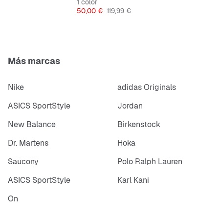
1 color
Precio
Precio original
50,00 €
119,99 €
Más marcas
Nike
adidas Originals
ASICS SportStyle
Jordan
New Balance
Birkenstock
Dr. Martens
Hoka
Saucony
Polo Ralph Lauren
ASICS SportStyle
Karl Kani
On