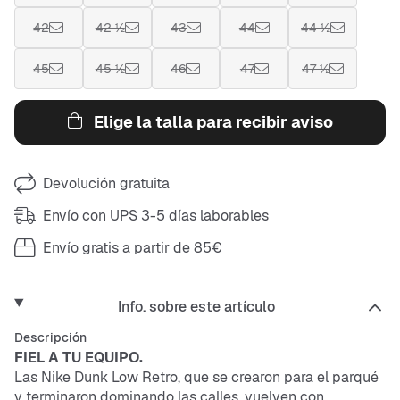
42
42 ½
43
44
44 ½
45
45 ½
46
47
47 ½
Elige la talla para recibir aviso
Devolución gratuita
Envío con UPS 3-5 días laborables
Envío gratis a partir de 85€
Info. sobre este artículo
Descripción
FIEL A TU EQUIPO.
Las Nike Dunk Low Retro, que se crearon para el parqué
y terminaron dominando las calles, vuelven con