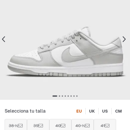
Selecciona tu talla
EU
UK
US
CM
38 ½
39
40
40 ½
41