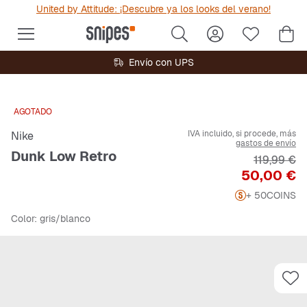
United by Attitude: ¡Descubre ya los looks del verano!
Envío con UPS
AGOTADO
IVA incluido, si procede, más
Nike
gastos de envío
Dunk Low Retro
Precio orig
119,99 €
Precio
50,00 €
+ 50
COINS
Color
: gris/blanco