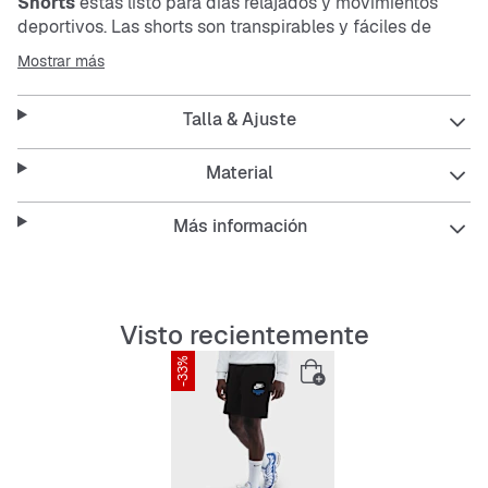
Shorts
estás listo para días relajados y movimientos
deportivos. Las shorts son transpirables y fáciles de
cuidar. El corte regular ofrece comodidad, mientras que
Mostrar más
la longitud corta es perfecta para días calurosos.
Talla & Ajuste
Features:
Material
Más información
Ajuste cómodo
Material transpirable
Visto recientemente
Fáciles de cuidar
-33%
Duraderas
Diseño sencillo y moderno en negro