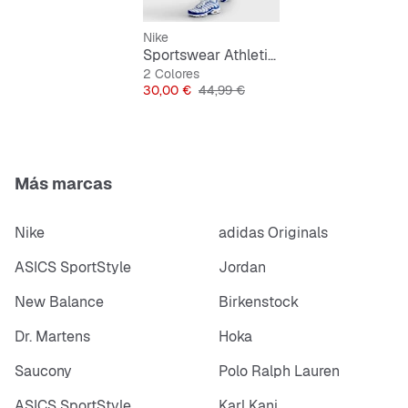
Nike
Sportswear Athletic French-Terry Shorts
2 Colores
Precio
Precio original
30,00 €
44,99 €
Más marcas
Nike
adidas Originals
ASICS SportStyle
Jordan
New Balance
Birkenstock
Dr. Martens
Hoka
Saucony
Polo Ralph Lauren
ASICS SportStyle
Karl Kani