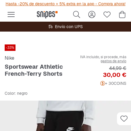
Hasta -20% de descuento + 5% extra en la app - Compra ahora!
Envío con UPS
-33%
IVA incluido, si procede, más
Nike
gastos de envío
Sportswear Athletic
Precio ori
44,99 €
French-Terry Shorts
Precio
30,00 €
+ 30
COINS
Color
: negro