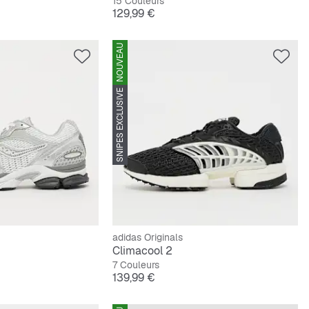
15 Couleurs
Prix
129,99 €
NOUVEAU
SNIPES EXCLUSIVE
adidas Originals
Climacool 2
7 Couleurs
Prix
139,99 €