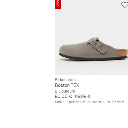
-25%
Birkenstock
Boston TEX
2 Couleurs
Prix
Prix original
90,00 €
119,99 €
Meilleur prix des 30 derniers jours :
95,99 €