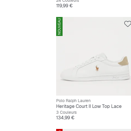
24 Couleurs
Prix
119,99 €
NOUVEAU
Polo Ralph Lauren
Heritage Court II Low Top Lace
3 Couleurs
Prix
134,99 €