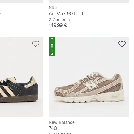
Nike
8
Air Max 90 Drift
2 Couleurs
Prix
149,99 €
NOUVEAU
New Balance
740