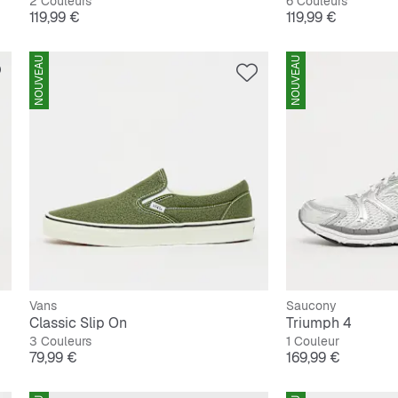
2 Couleurs
6 Couleurs
Prix
Prix
119,99 €
119,99 €
NOUVEAU
NOUVEAU
Vans
Saucony
Classic Slip On
Triumph 4
3 Couleurs
1 Couleur
Prix
Prix
79,99 €
169,99 €