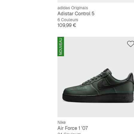
adidas Originals
Adistar Control 5
6 Couleurs
Prix
109,99 €
NOUVEAU
Nike
Air Force 1 '07