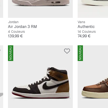
Jordan
Vans
Air Jordan 3 RM
Authentic
4 Couleurs
14 Couleurs
Prix
Prix
139,99 €
74,99 €
NOUVEAU
NOUVEAU