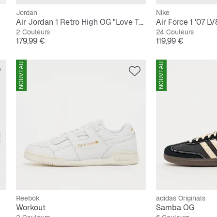
Jordan
Nike
Air Jordan 1 Retro High OG "Love The Game"
Air Force 1 '07 LV
2 Couleurs
24 Couleurs
Prix
Prix
179,99 €
119,99 €
NOUVEAU
NOUVEAU
Reebok
adidas Originals
Workout
Samba OG