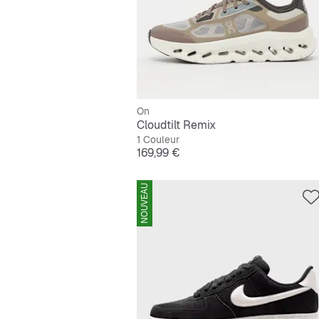
On
Cloudtilt Remix
1 Couleur
Prix
169,99 €
NOUVEAU