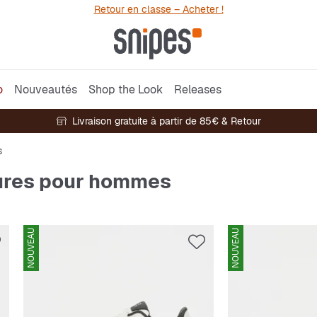
Retour en classe – Acheter !
o
Nouveautés
Shop the Look
Releases
Livraison gratuite à partir de 85€ & Retour
s
ures pour hommes
NOUVEAU
NOUVEAU