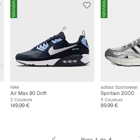
NOUVEAU
NOUVEAU
Nike
adidas Sportswear
Air Max 90 Drift
Spiritain 2000
2 Couleurs
5 Couleurs
Prix
Prix
149,99 €
89,99 €
Page
1
de
4