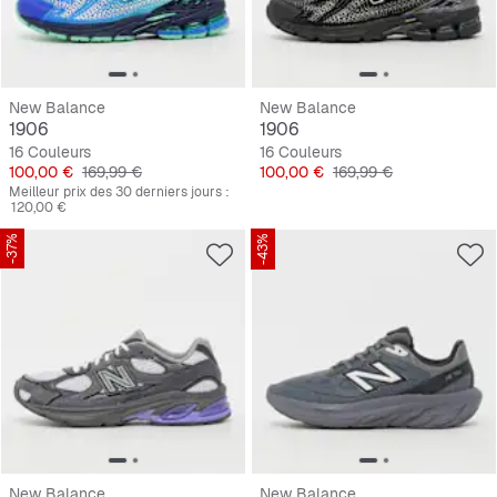
New Balance
New Balance
1906
1906
16 Couleurs
16 Couleurs
Prix
Prix original
Prix
Prix original
100,00 €
169,99 €
100,00 €
169,99 €
Meilleur prix des 30 derniers jours :
120,00 €
-37%
-43%
New Balance
New Balance