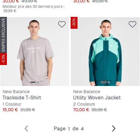
Prix
Prix original
Prix
Prix original
30,00 €
49,99 €
30,00 €
49,99 €
Meilleur prix des 30 derniers jours :
39,99 €
SNIPES EXCLUSIVE
-30%
-53%
New Balance
New Balance
Trackside T-Shirt
Utility Woven Jacket
1 Couleur
2 Couleurs
Prix
Prix original
Prix
Prix original
15,00 €
31,99 €
70,00 €
99,99 €
Page
de
1
4