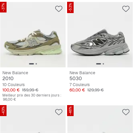
-37%
-53%
New Balance
New Balance
2010
5030
10 Couleurs
7 Couleurs
Prix
Prix original
Prix
Prix original
100,00 €
159,99 €
60,00 €
129,99 €
Meilleur prix des 30 derniers jours :
96,00 €
-43%
-46%