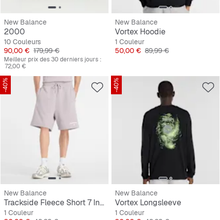
New Balance
New Balance
2000
Vortex Hoodie
10 Couleurs
1 Couleur
Prix
Prix original
Prix
Prix original
90,00 €
179,99 €
50,00 €
89,99 €
Meilleur prix des 30 derniers jours :
72,00 €
-40%
-40%
New Balance
New Balance
Trackside Fleece Short 7 Inch
Vortex Longsleeve
1 Couleur
1 Couleur