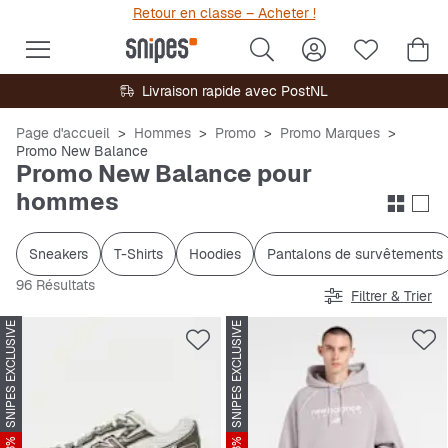
Retour en classe – Acheter !
Livraison rapide avec PostNL
Page d'accueil
Hommes
Promo
Promo Marques
Promo New Balance
Promo New Balance pour
hommes
Sneakers
T-Shirts
Hoodies
Pantalons de survêtements
96 Résultats
Filtrer & Trier
SNIPES EXCLUSIVE
SNIPES EXCLUSIVE