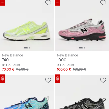
-41%
-41%
New Balance
New Balance
740
1000
18 Couleurs
3 Couleurs
Prix
Prix original
Prix
Prix original
70,00 €
119,99 €
100,00 €
169,99 €
-41%
-41%