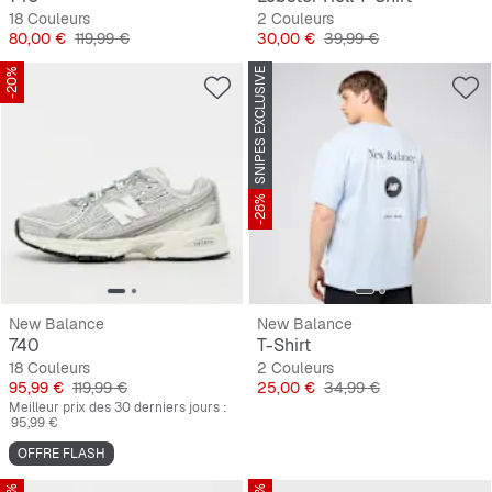
18 Couleurs
2 Couleurs
Prix
Prix original
Prix
Prix original
80,00 €
119,99 €
30,00 €
39,99 €
-20%
SNIPES EXCLUSIVE
-28%
New Balance
New Balance
740
T-Shirt
18 Couleurs
2 Couleurs
Prix
Prix original
Prix
Prix original
95,99 €
119,99 €
25,00 €
34,99 €
Meilleur prix des 30 derniers jours :
95,99 €
OFFRE FLASH