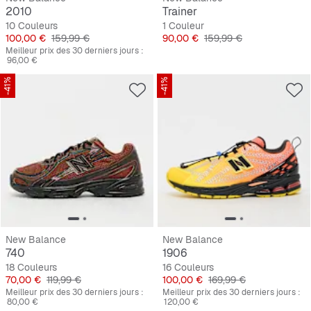
2010
Trainer
10 Couleurs
1 Couleur
Prix
Prix original
Prix
Prix original
100,00 €
159,99 €
90,00 €
159,99 €
Meilleur prix des 30 derniers jours :
96,00 €
-41%
-41%
New Balance
New Balance
740
1906
18 Couleurs
16 Couleurs
Prix
Prix original
Prix
Prix original
70,00 €
119,99 €
100,00 €
169,99 €
Meilleur prix des 30 derniers jours :
Meilleur prix des 30 derniers jours :
80,00 €
120,00 €