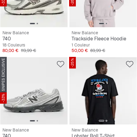
-33%
-28%
New Balance
New Balance
740
Trackside Fleece Hoodie
18 Couleurs
1 Couleur
Prix
Prix original
Prix
Prix original
80,00 €
119,99 €
50,00 €
69,99 €
SNIPES EXCLUSIVE
-25%
-33%
New Balance
New Balance
740
Lobster Roll T-Shirt