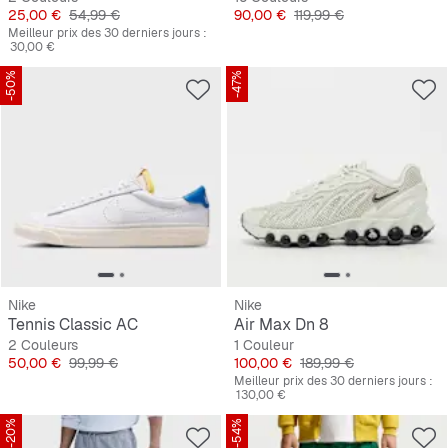
Prix
Prix original
Prix
Prix original
25,00 €
54,99 €
90,00 €
119,99 €
Meilleur prix des 30 derniers jours :
30,00 €
-50%
-47%
Nike
Nike
Tennis Classic AC
Air Max Dn 8
2 Couleurs
1 Couleur
Prix
Prix original
Prix
Prix original
50,00 €
99,99 €
100,00 €
189,99 €
Meilleur prix des 30 derniers jours :
130,00 €
-20%
-54%