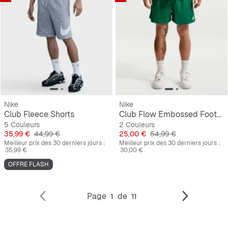
Nike
Nike
Club Fleece Shorts
Club Flow Embossed Football
5 Couleurs
2 Couleurs
Prix
Prix original
Prix
Prix original
35,99 €
44,99 €
25,00 €
54,99 €
Meilleur prix des 30 derniers jours :
Meilleur prix des 30 derniers jours :
35,99 €
30,00 €
OFFRE FLASH
Page
de
1
11