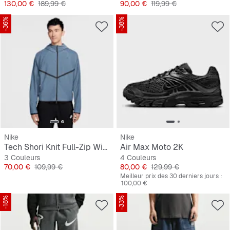
Prix
Prix original
Prix
Prix original
130,00 €
189,99 €
90,00 €
119,99 €
-36%
-38%
Nike
Nike
Tech Shori Knit Full-Zip Windrunner Jacket
Air Max Moto 2K
3 Couleurs
4 Couleurs
Prix
Prix original
Prix
Prix original
70,00 €
109,99 €
80,00 €
129,99 €
Meilleur prix des 30 derniers jours :
100,00 €
-18%
-33%