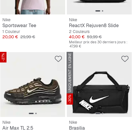
Nike
Nike
Sportswear Tee
ReactX Rejuven8 Slide
1 Couleur
2 Couleurs
Prix
Prix original
Prix
Prix original
20,00 €
29,99 €
40,00 €
59,99 €
Meilleur prix des 30 derniers jours :
47,99 €
-27%
UNIQUEMENT EN LIGNE
-30%
Nike
Nike
Air Max TL 2.5
Brasilia