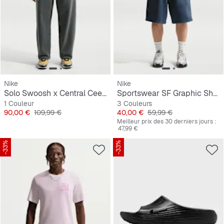
Nike
Nike
Solo Swoosh x Central Cee Fleece Open Hem Pant
Sportswear SF Graphic Short
1 Couleur
3 Couleurs
Prix
Prix original
Prix
Prix original
90,00 €
109,99 €
40,00 €
59,99 €
Meilleur prix des 30 derniers jours :
47,99 €
-33%
-33%