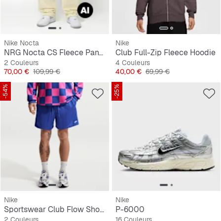
Nike Nocta
Nike
NRG Nocta CS Fleece Pant OH
Club Full-Zip Fleece Hoodie
2 Couleurs
4 Couleurs
Prix
Prix original
Prix
Prix original
70,00 €
109,99 €
40,00 €
69,99 €
-54%
-25%
Nike
Nike
Sportswear Club Flow Shorts
P-6000
2 Couleurs
16 Couleurs