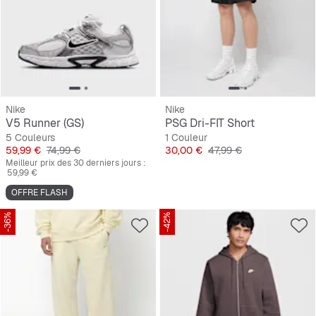
Nike
Nike
V5 Runner (GS)
PSG Dri-FIT Short
5 Couleurs
1 Couleur
Prix
Prix original
Prix
Prix original
59,99 €
74,99 €
30,00 €
47,99 €
Meilleur prix des 30 derniers jours :
59,99 €
OFFRE FLASH
-36%
-42%