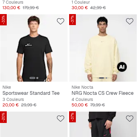
7 Couleurs
1 Couleur
Prix
Prix original
Prix
Prix original
130,00 €
179,99 €
30,00 €
42,99 €
-33%
-37%
Nike
Nike Nocta
Sportswear Standard Tee
NRG Nocta CS Crew Fleece
3 Couleurs
4 Couleurs
Prix
Prix original
Prix
Prix original
20,00 €
29,99 €
50,00 €
79,99 €
-20%
-37%