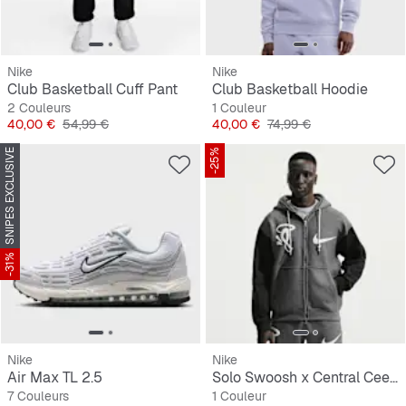
Nike
Nike
Club Basketball Cuff Pant
Club Basketball Hoodie
2 Couleurs
1 Couleur
Prix
Prix original
Prix
Prix original
40,00 €
54,99 €
40,00 €
74,99 €
SNIPES EXCLUSIVE
-25%
-31%
Nike
Nike
Air Max TL 2.5
Solo Swoosh x Central Cee Fleece Hoodie
7 Couleurs
1 Couleur