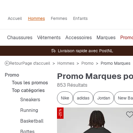
Accueil
Hommes
Femmes
Enfants
Chaussures
Vêtements
Accessoires
Marques
Prom
Livraison rapide avec PostNL
Retour
Page d'accueil
Hommes
Promo
Promo Marques
Promo Marques p
Promo
Tous les promos
853 Résultats
Top catégories
Nike
adidas
Jordan
New Ba
Sneakers
Running
-25%
Basketball
Bottes