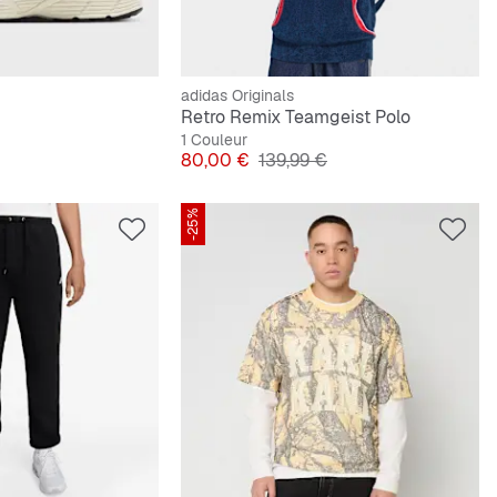
adidas Originals
Retro Remix Teamgeist Polo
1 Couleur
ginal
Prix
Prix original
80,00 €
139,99 €
-25%