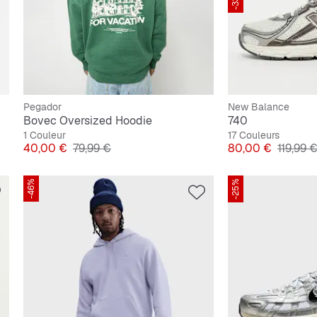
Pegador
New Balance
Bovec Oversized Hoodie
740
1 Couleur
17 Couleurs
Prix
Prix original
Prix
Prix ori
40,00 €
79,99 €
80,00 €
119,99 
-46%
-25%