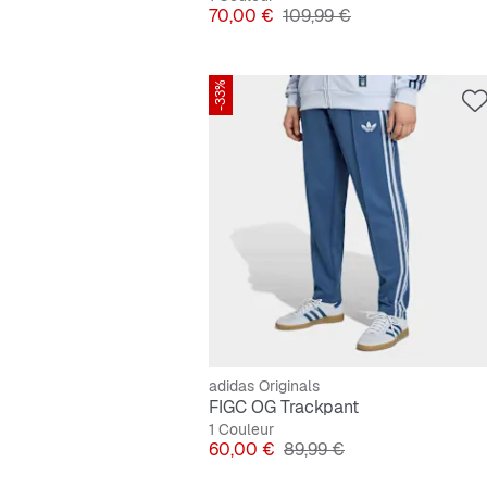
Prix
Prix original
70,00 €
109,99 €
-33%
adidas Originals
FIGC OG Trackpant
1 Couleur
Prix
Prix original
60,00 €
89,99 €