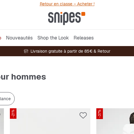
Retour en classe – Acheter !
o
Nouveautés
Shop the Look
Releases
Livraison gratuite à partir de 85€ & Retour
our hommes
lance
-21%
-37%