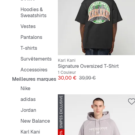
Hoodies &
Sweatshirts
Vestes
Pantalons
T-shirts
Survêtements
Karl Kani
Signature Oversized T-Shirt
Accessoires
1 Couleur
Prix
Prix original
30,00 €
39,99 €
Meilleures marques
Nike
SNIPES EXCLUSIVE
adidas
Jordan
New Balance
Karl Kani
-28%