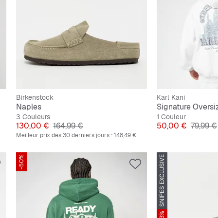
Birkenstock
Karl Kani
Naples
Signature Oversi
3 Couleurs
1 Couleur
Prix
Prix original
Prix
Prix ori
130,00 €
164,99 €
50,00 €
79,99 €
Meilleur prix des 30 derniers jours :
148,49 €
-50%
SNIPES EXCLUSIVE
-33%