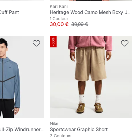
Karl Kani
Cuff Pant
Heritage Wood Camo Mesh Boxy Jersey
1 Couleur
ginal
Prix
Prix original
€
30,00 €
39,99 €
-33%
Nike
Tech Shori Knit Full-Zip Windrunner Jacket
Sportswear Graphic Short
3 Couleurs