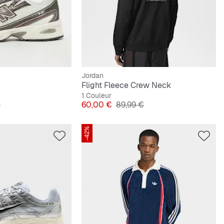
Jordan
Flight Fleece Crew Neck
1 Couleur
ginal
Prix
Prix original
€
60,00 €
89,99 €
-42%