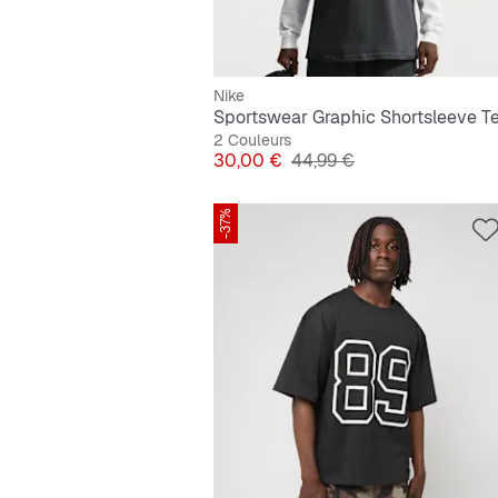
Nike
Sportswear Graphic Shortsleeve T
2 Couleurs
Prix
Prix original
30,00 €
44,99 €
-37%