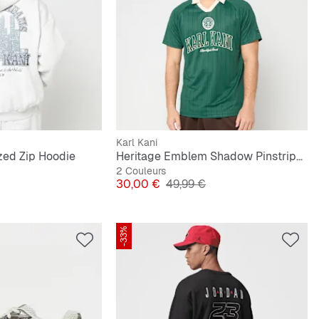
Karl Kani
zed Zip Hoodie
Heritage Emblem Shadow Pinstripe Soccer Jersey
2 Couleurs
ginal
Prix
Prix original
30,00 €
49,99 €
-33%