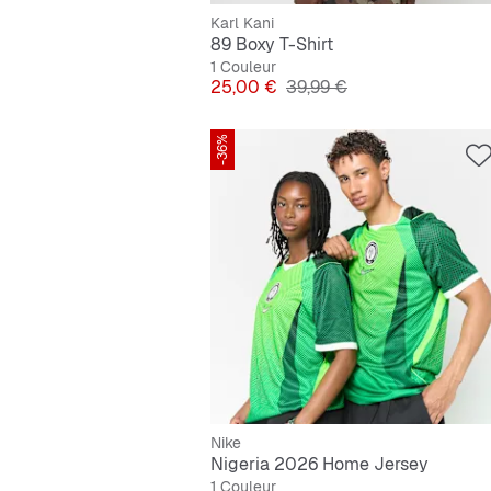
Karl Kani
89 Boxy T-Shirt
1 Couleur
Prix
Prix original
25,00 €
39,99 €
-36%
Nike
Nigeria 2026 Home Jersey
1 Couleur