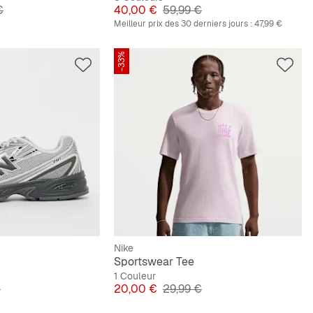
ginal
Prix
Prix original
€
40,00 €
59,99 €
Meilleur prix des 30 derniers jours :
47,99 €
-33%
Nike
Sportswear Tee
1 Couleur
ginal
Prix
Prix original
€
20,00 €
29,99 €