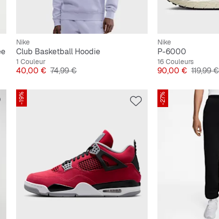
Nike
Nike
ee
Club Basketball Hoodie
P-6000
1 Couleur
16 Couleurs
Prix
Prix original
Prix
Prix ori
40,00 €
74,99 €
90,00 €
119,99 €
-19%
-27%