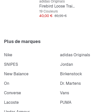
adidas Originals
Firebird Loose Trainingshose
100% polyester (recyclé)
19 Couleurs
Prix
Prix original
40,00 €
69,99 €
Poches latérales zippées
Plus de marques
Nike
adidas Originals
SNIPES
Jordan
New Balance
Birkenstock
On
Dr. Martens
Converse
Vans
Lacoste
PUMA
Under Armour