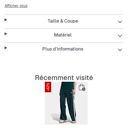
accompagne chacun de tes mouvements, tandis que les
Afficher plus
poches latérales zippées gardent tes petits essentiels à
portée de main. La coupe ample et décontractée te
Taille & Coupe
donne une liberté totale de mouvement, et les
légendaires 3 bandes le long des jambes complètent le
look sportif.
Matériel
Plus d'informations
Ce produit est fabriqué à 100% avec des matériaux
recyclés. Réutiliser des matériaux existants nous aide à
réduire les déchets, à limiter notre dépendance aux
ressources non renouvelables et à diminuer l’empreinte
Récemment visité
carbone de nos produits.
-42%
Features:
Coupe ample
Ceinture élastique avec cordon de serrage