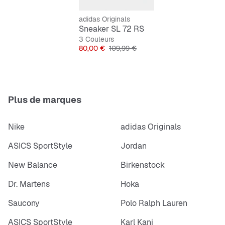
Chaussant standard
adidas Originals
Lacets
Sneaker SL 72 RS
Tige en cuir
3 Couleurs
Prix
Prix original
80,00 €
109,99 €
Semelle de propreté en cuir
Semelle extérieure en caoutchouc
Semelle intermédiaire en EVA
Plus de marques
Nike
adidas Originals
ASICS SportStyle
Jordan
New Balance
Birkenstock
Dr. Martens
Hoka
Saucony
Polo Ralph Lauren
ASICS SportStyle
Karl Kani