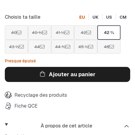
Choisis ta taille
EU
UK
US
CM
40
40 ⅔
41 ⅓
42
42 ⅔
43 ⅓
44
44 ⅔
45 ⅓
46
Presque épuisé
Ajouter au panier
Recyclage des produits
Fiche QCE
À propos de cet article