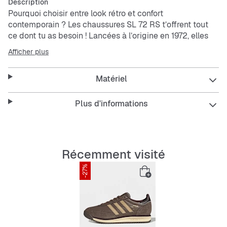
Description
Pourquoi choisir entre look rétro et confort
contemporain ? Les chaussures SL 72 RS t’offrent tout
ce dont tu as besoin ! Lancées à l’origine en 1972, elles
signent leur grand retour avec une semelle intermédiaire
Afficher plus
plus épaisse et une tige redessinée, qui s’inscrit dans la
tendance des looks Terrace.Confectionnées avec une
Matériel
base en cuir et des empiècements en suède, ces
chaussures présentent un design stylé et sobre,
agrémenté par le logo Trèfle SL 72. La semelle
Plus d'informations
intermédiaire en EVA t’offre un bon amorti, tandis que la
semelle extérieure en caoutchouc adhérent favorise la
traction.Nous avons repensé un modèle classique
d’adidas et lui avons ajouté des caractéristiques
Récemment visité
modernes pour que tu bénéficies d’un confort toujours
-27%
plus poussé. Dotées d’un motif à 3 bandes
emblématiques et de notre marque Trèfle, ces
chaussures intemporelles n’attendent qu’une chose :
rejoindre ta garde-robe.
Features: