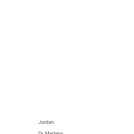
 extérieure en caoutchouc
Jordan
Dr. Martens