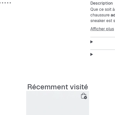
Description
Que ce soit à
chaussure
a
sneaker est s
un design au
Afficher plus
en daim aux 
semelle exté
Features
Coupe r
Récemment visité
Lacets
Tige en
Doublur