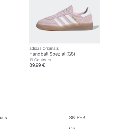
Semelle
adidas Originals
Handball Spezial (GS)
19 Couleurs
Prix
89,99 €
nals
SNIPES
On