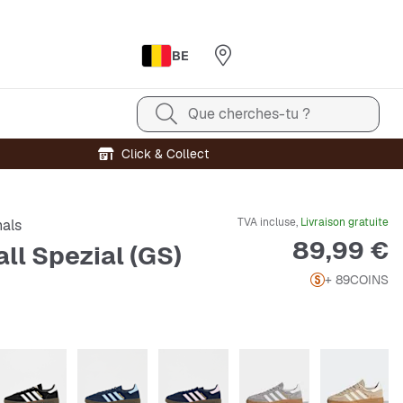
BE
Que cherches-tu ?
Click & Collect
TVA incluse,
Livraison gratuite
nals
Prix
89,99 €
ll Spezial (GS)
+ 89
COINS