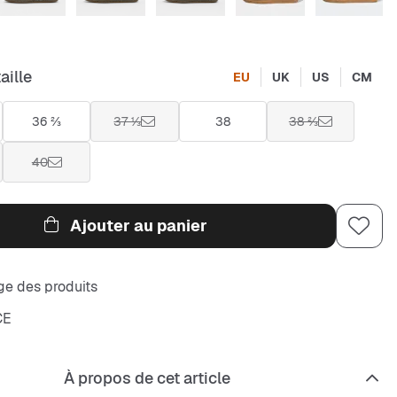
aille
EU
UK
US
CM
36 ⅔
37 ⅓
38
38 ⅔
40
Ajouter au panier
e des produits
CE
À propos de cet article