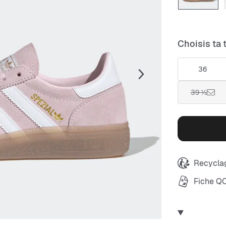
Choisis ta t
36
39 ⅓
Recyclag
Fiche Q