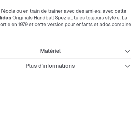
 l'école ou en train de traîner avec des ami·e·s, avec cette
didas
Originals Handball Spezial, tu es toujours stylé·e. La
ortie en 1979 et cette version pour enfants et ados combine
thentique des années 70 avec un confort moderne. La tige
couleurs vives donne un look dynamique, tandis que la
rieure en caoutchouc assure une adhérence optimale.
Matériel
Plus d'informations
égulière
 cuir et synthétique
e synthétique