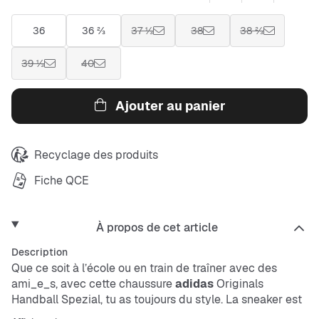
36
36 ⅔
37 ⅓
38
38 ⅔
39 ⅓
40
Ajouter au panier
Recyclage des produits
Fiche QCE
À propos de cet article
Description
Que ce soit à l’école ou en train de traîner avec des
ami_e_s, avec cette chaussure
adidas
Originals
Handball Spezial, tu as toujours du style. La sneaker est
sortie en 1979 et dans cette version pour enfants et ados,