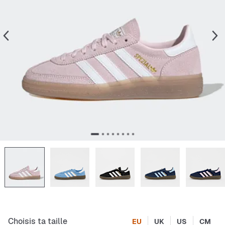
Choisis ta taille
EU
UK
US
CM