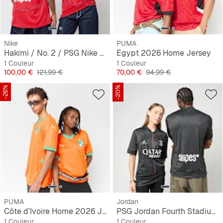
Nike
PUMA
Hakimi / No. 2 / PSG Nike Third Stadium 2025/26
Egypt 2026 Home Jersey
1 Couleur
1 Couleur
Prix
Prix original
Prix
Prix original
100,00 €
121,99 €
70,00 €
94,99 €
-26%
-20%
PUMA
Jordan
Côte d'Ivoire Home 2026 Jersey
PSG Jordan Fourth Stadium 2025/26
1 Couleur
1 Couleur