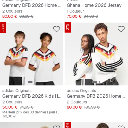
Germany DFB 2026 Home Jersey
Ghana Home 2026 Jersey
2 Couleurs
1 Couleur
Prix
Prix original
Prix
Prix original
80,00 €
99,99 €
70,00 €
94,99 €
-33%
-27%
adidas Originals
adidas Originals
Germany DFB 2026 Kids Home Jersey
Germany DFB 2026 Home Jersey, longsleeve
2 Couleurs
2 Couleurs
Prix
Prix original
Prix
Prix original
50,00 €
74,99 €
80,00 €
109,99 €
Meilleur prix des 30 derniers jours :
60,00 €
-26%