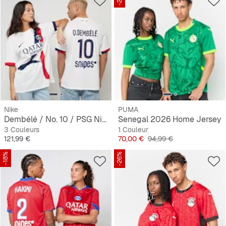
Nike
PUMA
Dembélé / No. 10 / PSG Nike Away Stadium 2024/25
Senegal 2026 Home Jersey
3 Couleurs
1 Couleur
Prix
Prix
Prix original
121,99 €
70,00 €
94,99 €
-18%
-26%