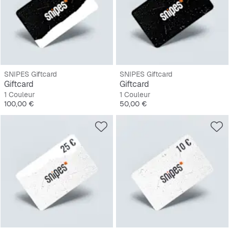
SNIPES Giftcard
SNIPES Giftcard
Giftcard
Giftcard
1 Couleur
1 Couleur
Prix
Prix
100,00 €
50,00 €