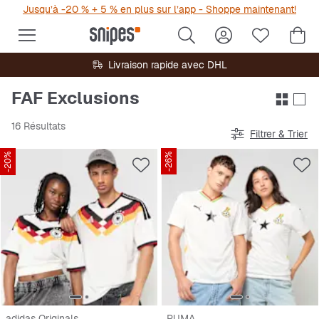
Jusqu’à -20 % + 5 % en plus sur l’app - Shoppe maintenant!
Livraison rapide avec DHL
FAF Exclusions
16 Résultats
Filtrer & Trier
-20%
-26%
adidas Originals
PUMA