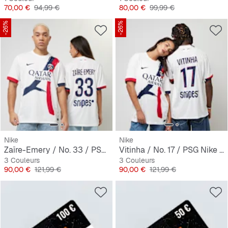
Prix
Prix original
Prix
Prix original
70,00 €
94,99 €
80,00 €
99,99 €
-26%
-26%
Nike
Nike
Zaïre-Emery / No. 33 / PSG Nike Away Stadium 2024/25
Vitinha / No. 17 / PSG Nike Away Stadium 2024/25
3 Couleurs
3 Couleurs
Prix
Prix original
Prix
Prix original
90,00 €
121,99 €
90,00 €
121,99 €