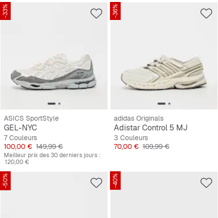
-33%
-36%
ASICS SportStyle
adidas Originals
GEL-NYC
Adistar Control 5 MJ
7 Couleurs
3 Couleurs
Prix
Prix original
Prix
Prix original
100,00 €
149,99 €
70,00 €
109,99 €
Meilleur prix des 30 derniers jours :
120,00 €
-50%
-40%