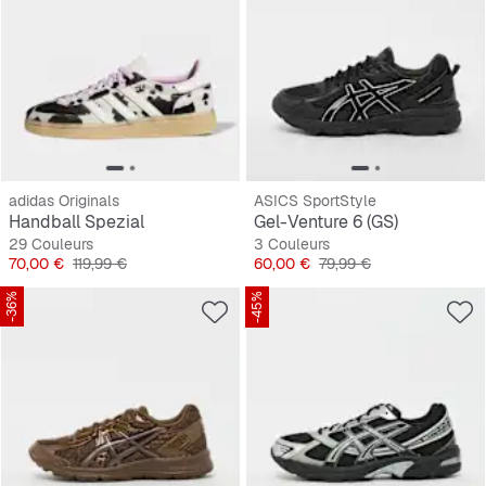
adidas Originals
ASICS SportStyle
Handball Spezial
Gel-Venture 6 (GS)
29 Couleurs
3 Couleurs
Prix
Prix original
Prix
Prix original
70,00 €
119,99 €
60,00 €
79,99 €
-36%
-45%