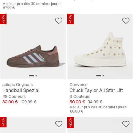
Meilleur prix des 30 derniers jours :
87,99 €
-27%
-47%
adidas Originals
Converse
Handball Spezial
Chuck Taylor All Star Lift
29 Couleurs
3 Couleurs
Prix
Prix original
Prix
Prix original
80,00 €
109,99 €
50,00 €
94,99 €
Meilleur prix des 30 derniers jours :
60,00 €
-41%
-25%