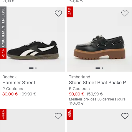
71,99 €
60,00 €
UNIQUEMENT EN LIGNE
-43%
-27%
Reebok
Timberland
Hammer Street
Stone Street Boat Snake Print Suede
2 Couleurs
5 Couleurs
Prix
Prix original
Prix
Prix original
80,00 €
109,99 €
90,00 €
159,99 €
Meilleur prix des 30 derniers jours :
110,00 €
-44%
-46%