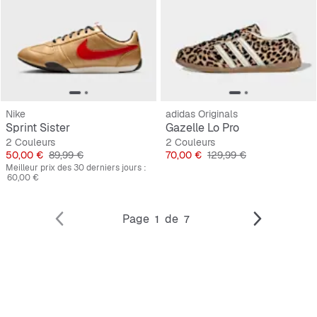
Nike
adidas Originals
Sprint Sister
Gazelle Lo Pro
2 Couleurs
2 Couleurs
Prix
Prix original
Prix
Prix original
50,00 €
89,99 €
70,00 €
129,99 €
Meilleur prix des 30 derniers jours :
60,00 €
Page
de
1
7