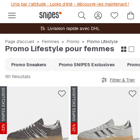
Unis par l’attitude : Looks d’été - découvre-les maintenant !
Livraison rapide avec DHL
Page d'accueil
Femmes
Promo
Promo Lifestyle
Promo Lifestyle pour femmes
Promo Sneakers
Promo SNIPES Exclusives
Promo
161 Résultats
Filtrer & Trier
SNIPES EXCLUSIVE
SNIPES EXCLUSIVE
-33%
-25%