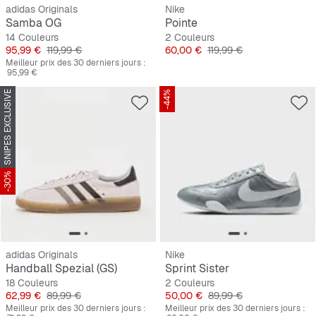
adidas Originals
Nike
Samba OG
Pointe
14 Couleurs
2 Couleurs
Prix
Prix original
Prix
Prix original
95,99 €
119,99 €
60,00 €
119,99 €
Meilleur prix des 30 derniers jours :
95,99 €
SNIPES EXCLUSIVE
-44%
-30%
adidas Originals
Nike
Handball Spezial (GS)
Sprint Sister
18 Couleurs
2 Couleurs
Prix
Prix original
Prix
Prix original
62,99 €
89,99 €
50,00 €
89,99 €
Meilleur prix des 30 derniers jours :
Meilleur prix des 30 derniers jours :