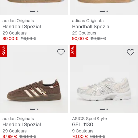
adidas Originals
adidas Originals
Handball Spezial
Handball Spezial
29 Couleurs
29 Couleurs
Prix
Prix original
Prix
Prix original
80,00 €
119,99 €
90,00 €
119,99 €
-20%
-30%
adidas Originals
ASICS SportStyle
Handball Spezial
GEL-1130
29 Couleurs
9 Couleurs
Prix
Prix original
Prix
Prix original
87,99 €
109,99 €
70,00 €
99,99 €