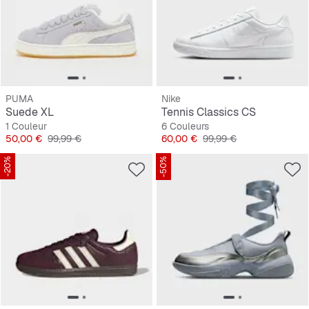
PUMA
Nike
Suede XL
Tennis Classics CS
1 Couleur
6 Couleurs
Prix
Prix original
Prix
Prix original
50,00 €
99,99 €
60,00 €
99,99 €
-20%
-50%