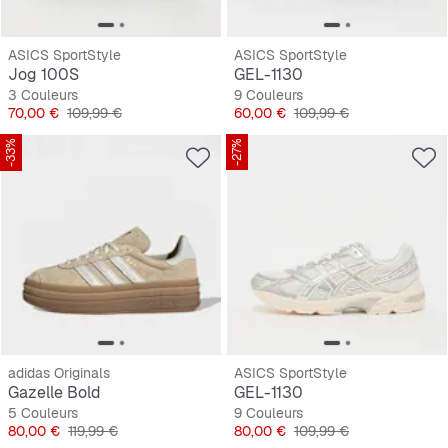
ASICS SportStyle
ASICS SportStyle
Jog 100S
GEL-1130
3 Couleurs
9 Couleurs
Prix
Prix original
Prix
Prix original
70,00 €
109,99 €
60,00 €
109,99 €
-33%
-27%
adidas Originals
ASICS SportStyle
Gazelle Bold
GEL-1130
5 Couleurs
9 Couleurs
Prix
Prix original
Prix
Prix original
80,00 €
119,99 €
80,00 €
109,99 €