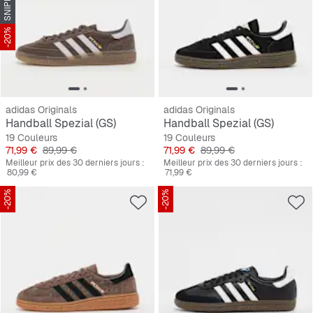
-20%
adidas Originals
adidas Originals
Handball Spezial (GS)
Handball Spezial (GS)
19 Couleurs
19 Couleurs
Prix
Prix original
Prix
Prix original
71,99 €
89,99 €
71,99 €
89,99 €
Meilleur prix des 30 derniers jours :
Meilleur prix des 30 derniers jours :
80,99 €
71,99 €
-20%
-20%