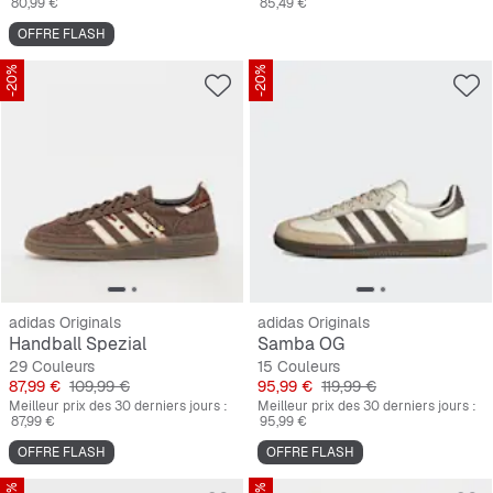
80,99 €
85,49 €
OFFRE FLASH
-20%
-20%
adidas Originals
adidas Originals
Handball Spezial
Samba OG
29 Couleurs
15 Couleurs
Prix
Prix original
Prix
Prix original
87,99 €
109,99 €
95,99 €
119,99 €
Meilleur prix des 30 derniers jours :
Meilleur prix des 30 derniers jours :
87,99 €
95,99 €
OFFRE FLASH
OFFRE FLASH