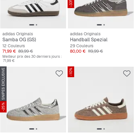
-33%
adidas Originals
adidas Originals
Samba OG (GS)
Handball Spezial
12 Couleurs
29 Couleurs
Prix
Prix original
Prix
Prix original
71,99 €
89,99 €
80,00 €
119,99 €
Meilleur prix des 30 derniers jours :
71,99 €
SNIPES EXCLUSIVE
-10%
-25%