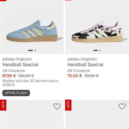
adidas Originals
adidas Originals
Handball Spezial
Handball Spezial
29 Couleurs
29 Couleurs
Prix
Prix original
Prix
Prix original
87,99 €
109,99 €
70,00 €
119,99 €
Meilleur prix des 30 derniers jours :
87,99 €
OFFRE FLASH
-20%
-20%