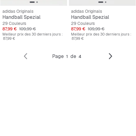
adidas Originals
adidas Originals
Handball Spezial
Handball Spezial
29 Couleurs
29 Couleurs
Prix
Prix original
Prix
Prix original
87,99 €
109,99 €
87,99 €
109,99 €
Meilleur prix des 30 derniers jours :
Meilleur prix des 30 derniers jours :
87,99 €
87,99 €
Page
de
1
4