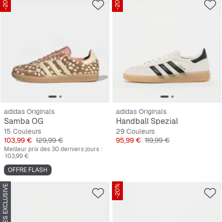
-20%
-20%
adidas Originals
adidas Originals
Samba OG
Handball Spezial
15 Couleurs
29 Couleurs
Prix
Prix original
Prix
Prix original
103,99 €
129,99 €
95,99 €
119,99 €
Meilleur prix des 30 derniers jours :
103,99 €
OFFRE FLASH
SNIPES EXCLUSIVE
-20%