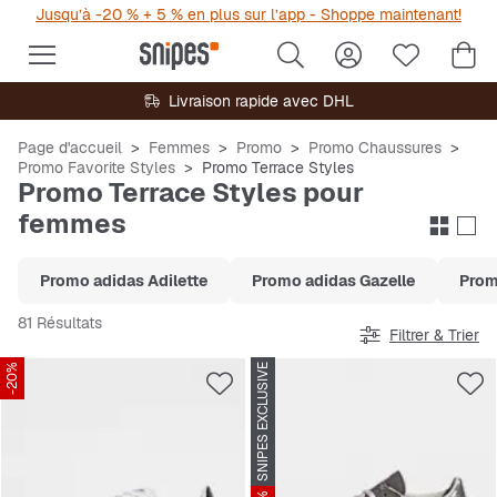
Jusqu’à -20 % + 5 % en plus sur l’app - Shoppe maintenant!
Livraison rapide avec DHL
Page d'accueil
Femmes
Promo
Promo Chaussures
Promo Favorite Styles
Promo Terrace Styles
Promo Terrace Styles pour
femmes
Promo adidas Adilette
Promo adidas Gazelle
Prom
81 Résultats
Filtrer & Trier
-20%
SNIPES EXCLUSIVE