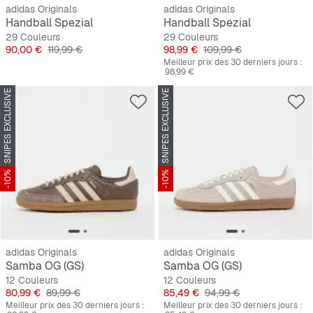
adidas Originals
adidas Originals
Handball Spezial
Handball Spezial
29 Couleurs
29 Couleurs
Prix
Prix original
Prix
Prix original
90,00 €
119,99 €
98,99 €
109,99 €
Meilleur prix des 30 derniers jours :
98,99 €
SNIPES EXCLUSIVE
SNIPES EXCLUSIVE
-10%
-10%
adidas Originals
adidas Originals
Samba OG (GS)
Samba OG (GS)
12 Couleurs
12 Couleurs
Prix
Prix original
Prix
Prix original
80,99 €
89,99 €
85,49 €
94,99 €
Meilleur prix des 30 derniers jours :
Meilleur prix des 30 derniers jours :