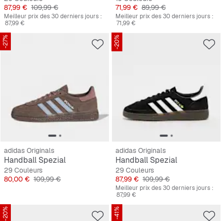
Prix
Prix original
Prix
Prix original
87,99 €
109,99 €
71,99 €
89,99 €
Meilleur prix des 30 derniers jours :
Meilleur prix des 30 derniers jours :
87,99 €
71,99 €
-27%
-20%
adidas Originals
adidas Originals
Handball Spezial
Handball Spezial
29 Couleurs
29 Couleurs
Prix
Prix original
Prix
Prix original
80,00 €
109,99 €
87,99 €
109,99 €
Meilleur prix des 30 derniers jours :
87,99 €
-20%
-41%