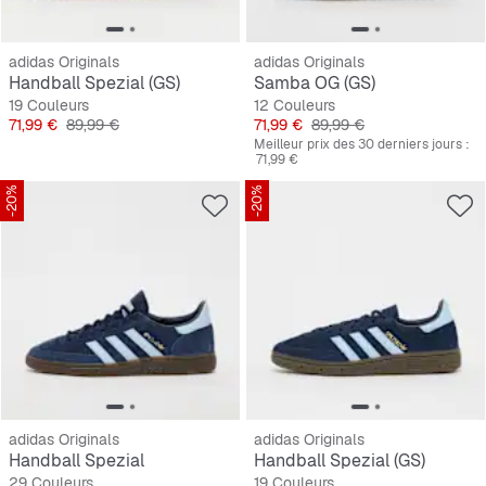
adidas Originals
adidas Originals
Handball Spezial (GS)
Samba OG (GS)
19 Couleurs
12 Couleurs
Prix
Prix original
Prix
Prix original
71,99 €
89,99 €
71,99 €
89,99 €
Meilleur prix des 30 derniers jours :
71,99 €
-20%
-20%
adidas Originals
adidas Originals
Handball Spezial
Handball Spezial (GS)
29 Couleurs
19 Couleurs