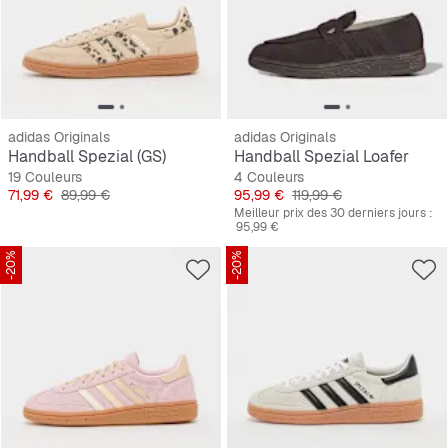
adidas Originals
adidas Originals
Handball Spezial (GS)
Handball Spezial Loafer
19 Couleurs
4 Couleurs
Prix
Prix original
Prix
Prix original
71,99 €
89,99 €
95,99 €
119,99 €
Meilleur prix des 30 derniers jours :
95,99 €
-20%
-20%