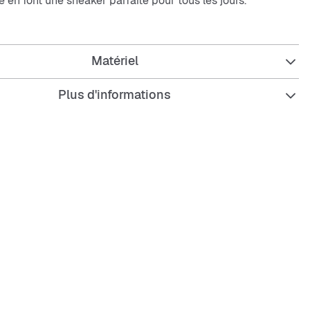
e en font une sneaker parfaite pour tous les jours.
acile à entretenir et résistante – tu restes toujours au top.
iques :
Matériel
Plus d'informations
 plateforme épaisse pour gagner en hauteur
 tissée et respirante
 entretenir et résistante
pour un maintien parfait
basse stylée