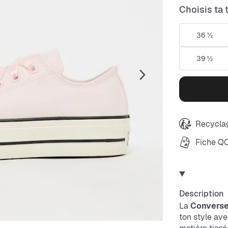
Choisis ta t
36 ½
39 ½
Recyclag
Fiche Q
Description
La
Converse 
ton style ave