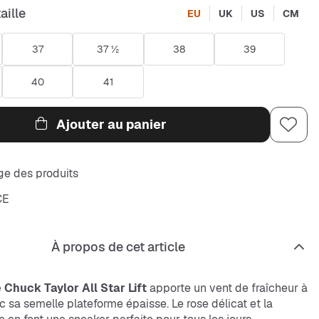
aille
EU
UK
US
CM
37
37 ½
38
39
40
41
Ajouter au panier
e des produits
CE
À propos de cet article
Chuck Taylor All Star Lift
apporte un vent de fraîcheur à
c sa semelle plateforme épaisse. Le rose délicat et la