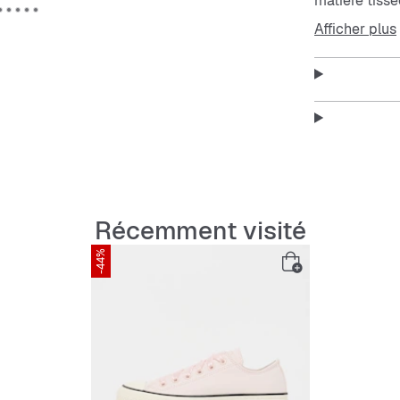
matière tissé
Respirante, f
Afficher plus
Caractérist
Semelle
Matière
Récemment visité
Facile à
-44%
Lacets 
Coupe 