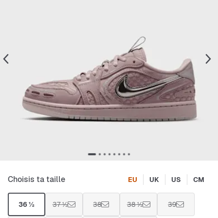
Choisis ta taille
EU
UK
US
CM
36 ½
37 ½
38
38 ½
39