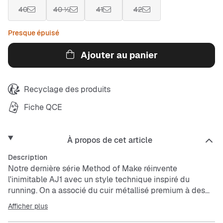
40
40 ½
41
42
Presque épuisé
Ajouter au panier
Recyclage des produits
Fiche QCE
À propos de cet article
Description
Notre dernière série Method of Make réinvente
l'inimitable AJ1 avec un style technique inspiré du
running. On a associé du cuir métallisé premium à des
empiècements en tissu respirant pour créer un effet
Afficher plus
superposé. Le logo Swoosh Nike rembourré vient