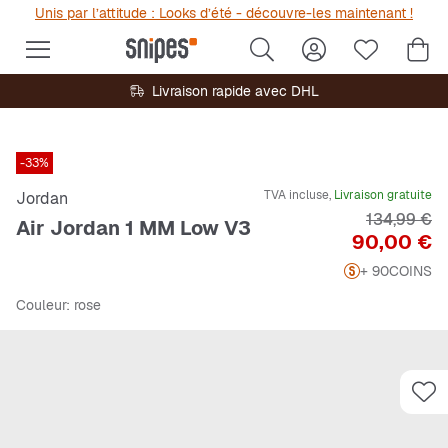
Unis par l’attitude : Looks d’été - découvre-les maintenant !
Livraison rapide avec DHL
-33%
TVA incluse,
Livraison gratuite
Jordan
Prix origin
134,99 €
Air Jordan 1 MM Low V3
Prix
90,00 €
+ 90
COINS
Couleur
: rose