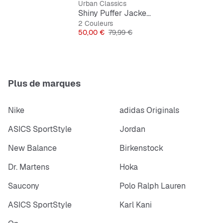
Urban Classics
Shiny Puffer Jacket With Hood
2 Couleurs
Prix
Prix original
50,00 €
79,99 €
Plus de marques
Nike
adidas Originals
ASICS SportStyle
Jordan
New Balance
Birkenstock
Dr. Martens
Hoka
Saucony
Polo Ralph Lauren
ASICS SportStyle
Karl Kani