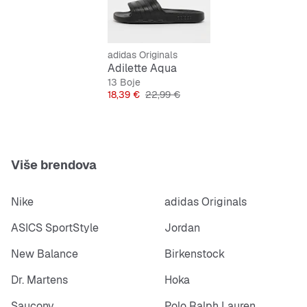
adidas Originals
Adilette Aqua
13 Boje
Cijena
Originalna cijena
18,39 €
22,99 €
Više brendova
Nike
adidas Originals
ASICS SportStyle
Jordan
New Balance
Birkenstock
Dr. Martens
Hoka
Saucony
Polo Ralph Lauren