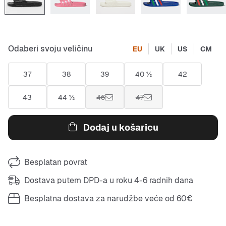
Odaberi svoju veličinu
EU
UK
US
CM
37
38
39
40 ½
42
43
44 ½
46
47
Dodaj u košaricu
Besplatan povrat
Dostava putem DPD-a u roku 4-6 radnih dana
Besplatna dostava za narudžbe veće od 60€