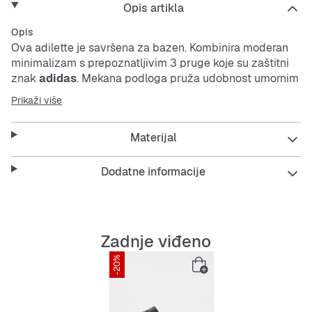
Opis artikla
Opis
Ova adilette je savršena za bazen. Kombinira moderan
minimalizam s prepoznatljivim 3 pruge koje su zaštitni
znak
adidas
. Mekana podloga pruža udobnost umornim
stopalima nakon treninga.
Prikaži više
REMEN ZA LAKO OBUVANJE.
Materijal
Dodatne informacije
Zadnje viđeno
-20%