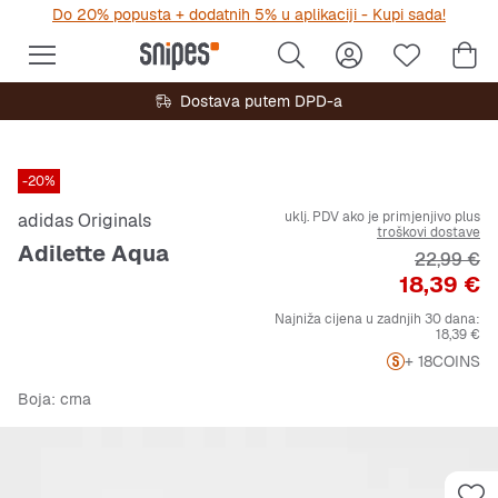
Do 20% popusta + dodatnih 5% u aplikaciji - Kupi sada!
Dostava putem DPD-a
-20%
uklj. PDV ako je primjenjivo plus
adidas Originals
troškovi dostave
Adilette Aqua
Originalna
22,99 €
Cijena
18,39 €
Najniža cijena u zadnjih 30 dana:
18,39 €
+ 18
COINS
Boja
: crna