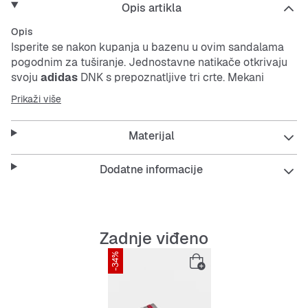
Opis artikla
Opis
Isperite se nakon kupanja u bazenu u ovim sandalama
pogodnim za tuširanje. Jednostavne natikače otkrivaju
svoju
adidas
DNK s prepoznatljive tri crte. Mekani
jastuk nagrađuje umorne noge s plišanom udobnošću.
Prikaži više
Features:
Materijal
Standardni kalup
Model na nazuvanje
Dodatne informacije
Jednodijelno EVA gornjište
EVA potplat
Cloudfoam ležište za stopalo
Zadnje viđeno
Lagane natikače; materijal koji se brzo suši
-34%