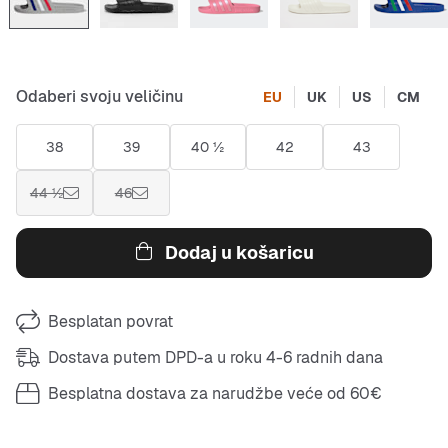
Odaberi svoju veličinu
EU
UK
US
CM
38
39
40 ½
42
43
44 ½
46
Dodaj u košaricu
Besplatan povrat
Dostava putem DPD-a u roku 4-6 radnih dana
Besplatna dostava za narudžbe veće od 60€