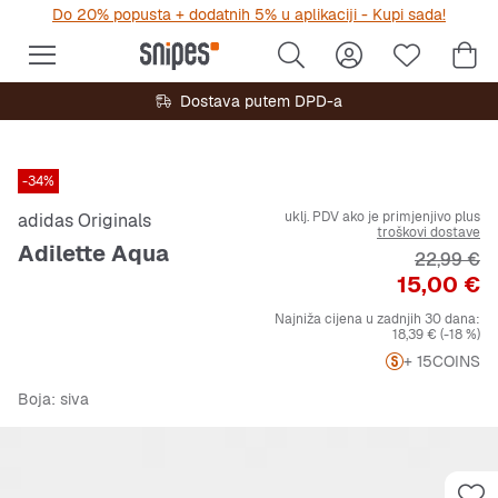
Do 20% popusta + dodatnih 5% u aplikaciji - Kupi sada!
Dostava putem DPD-a
-34%
uklj. PDV ako je primjenjivo plus
adidas Originals
troškovi dostave
Adilette Aqua
Originalna
22,99 €
Cijena
15,00 €
Najniža cijena u zadnjih 30 dana:
18,39 €
(-18 %)
+ 15
COINS
Boja
: siva