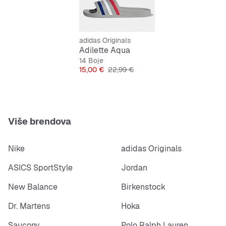
adidas Originals
Adilette Aqua
14 Boje
Cijena
Originalna cijena
15,00 €
22,99 €
Više brendova
Nike
adidas Originals
ASICS SportStyle
Jordan
New Balance
Birkenstock
Dr. Martens
Hoka
Saucony
Polo Ralph Lauren