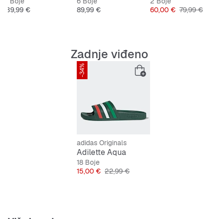
5 Boje
6 Boje
2 Boje
Cijena
Cijena
Cijena
Originalna c
139,99 €
89,99 €
60,00 €
79,99 €
Zadnje viđeno
-34%
adidas Originals
Adilette Aqua
18 Boje
Cijena
Originalna cijena
15,00 €
22,99 €