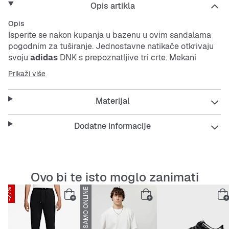
Opis artikla
Opis
Isperite se nakon kupanja u bazenu u ovim sandalama
pogodnim za tuširanje. Jednostavne natikače otkrivaju
svoju
adidas
DNK s prepoznatljive tri crte. Mekani
jastuk nagrađuje umorne noge s plišanom udobnošću.
Prikaži više
Features:
Materijal
Standardni kalup
Model na nazuvanje
Dodatne informacije
Jednodijelno EVA gornjište
EVA potplat
Cloudfoam ležište za stopalo
Ovo bi te isto moglo zanimati
Lagane natikače; materijal koji se brzo suši
-27%
SAMO ONLINE