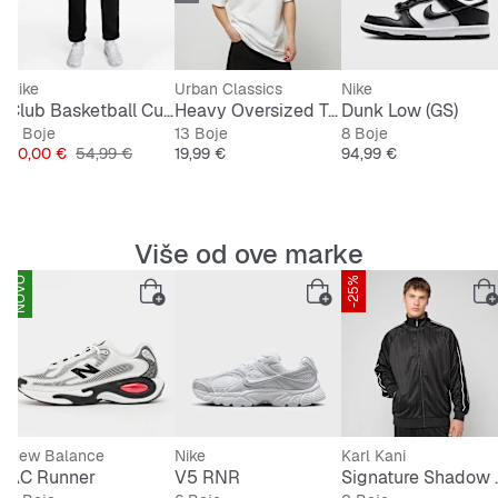
Nike
Urban Classics
Nike
ket Swoosh
Club Basketball Cuff Pant
Heavy Oversized Tee
Dunk Low (GS)
2 Boje
13 Boje
8 Boje
Cijena
Originalna cijena
Cijena
Cijena
40,00 €
54,99 €
19,99 €
94,99 €
Više od ove marke
NOVO
-25%
New Balance
Nike
Karl Kani
 Track Pants
AC Runner
V5 RNR
Signature S