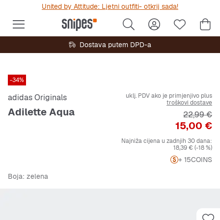
United by Attitude: Ljetni outfiti- otkrij sada!
Dostava putem DPD-a
-34%
uklj. PDV ako je primjenjivo plus
adidas Originals
troškovi dostave
Adilette Aqua
Originalna
22,99 €
Cijena
15,00 €
Najniža cijena u zadnjih 30 dana:
18,39 €
(-18 %)
+ 15
COINS
Boja
: zelena