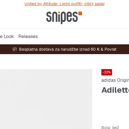
United by Attitude: Ljetni outfiti- otkrij sada!
e Look
Releases
Besplatna dostava za narudžbe iznad 60 € & Povrat
-33%
adidas Origi
Adilet
Boja
: bež