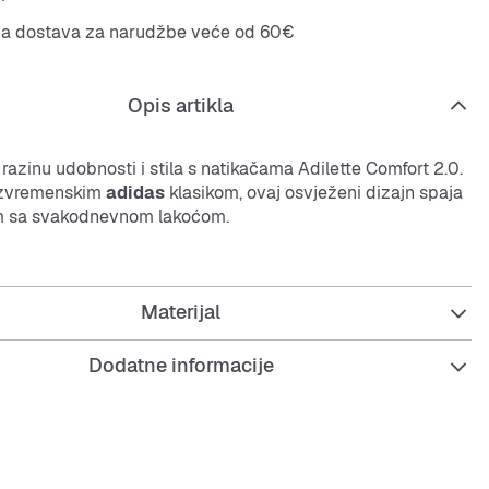
na dostava za narudžbe veće od 60€
Opis artikla
 razinu udobnosti i stila s natikačama Adilette Comfort 2.0.
bezvremenskim
adidas
klasikom, ovaj osvježeni dizajn spaja
m sa svakodnevnom lakoćom.
međupotplatu pruža responzivnost i mekoću kretanja. Bilo
retanu, opuštate se kod kuće ili istražujete grad, ove
Materijal
rene su za osjećaj lakoće.
 traka pruža dodatnu udobnost i sigurno pristajanje dok
Dodatne informacije
ajn unosi živahan, suvremeni šarm u vaš izgled. S
stetikom zmijske kože, ove natikače stvorene su za one
dobnost i istaknute detalje.
 zajednici aktivnih mladih ljudi koji biraju
adidas
za svoje