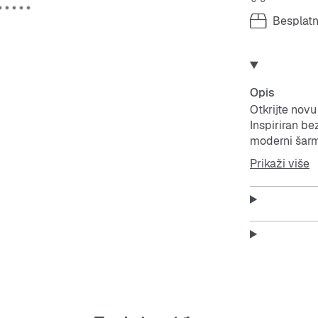
Besplat
Opis
Otkrijte novu
Inspiriran 
moderni šar
Prikaži više
Cloudfoam u 
da idete u te
natikače stvo
Podstavljena
FARM Rio diz
elegantnom e
koji cijene u
Pridružite se