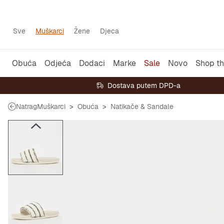
Sve
Muškarci
Žene
Djeca
Obuća
Odjeća
Dodaci
Marke
Sale
Novo
Shop th
Dostava putem DPD-a
Natrag
Muškarci
Obuća
Natikače & Sandale