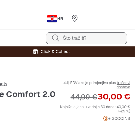
HR
Što tražiš?
Click & Collect
uklj. PDV ako je primjenjivo plus
troškovi
nals
dostave
te Comfort 2.0
Cijena
30,00 €
Originalna cijena
44,99 €
Najniža cijena u zadnjih 30 dana:
40,00 €
(-25 %)
+ 30
COINS