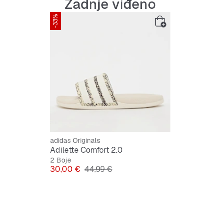
Zadnje viđeno
svakodnevne 
podržavaju v
-33%
Značajke:
Standar
Podstav
Tri crte
adidas Originals
Adilette Comfort 2.0
2 Boje
Cijena
Originalna cijena
30,00 €
44,99 €