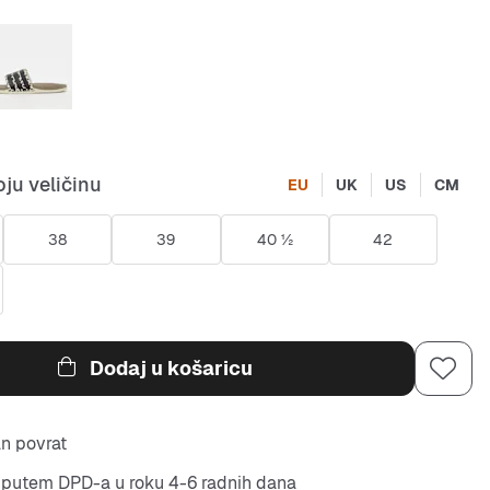
ju veličinu
EU
UK
US
CM
38
39
40 ½
42
Dodaj u košaricu
n povrat
putem DPD-a u roku 4-6 radnih dana