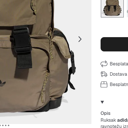
Besplata
Dostava 
Besplat
Opis
Ruksak
adid
ravnotežu iz