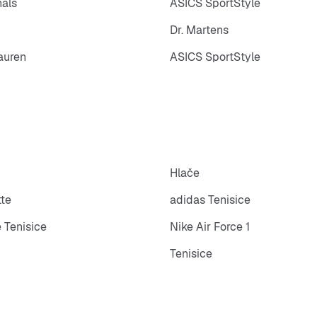
nals
ASICS SportStyle
Dr. Martens
auren
ASICS SportStyle
Hlače
tte
adidas Tenisice
 Tenisice
Nike Air Force 1
Tenisice