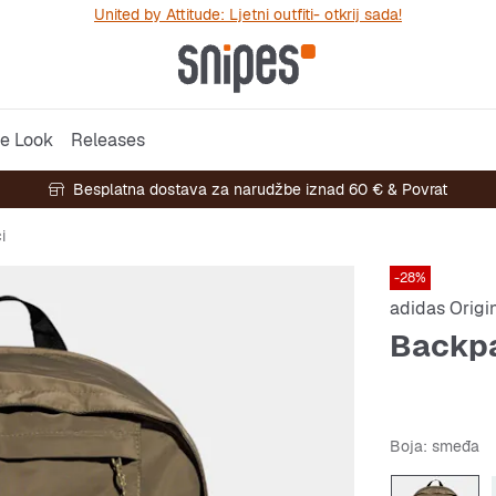
United by Attitude: Ljetni outfiti- otkrij sada!
e Look
Releases
Besplatna dostava za narudžbe iznad 60 € & Povrat
i
-28%
adidas Origi
Backp
Boja
: smeđa