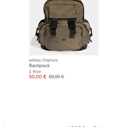
adidas Originals
Backpack
2 Boje
Cijena
Originalna cijena
50,00 €
69,99 €