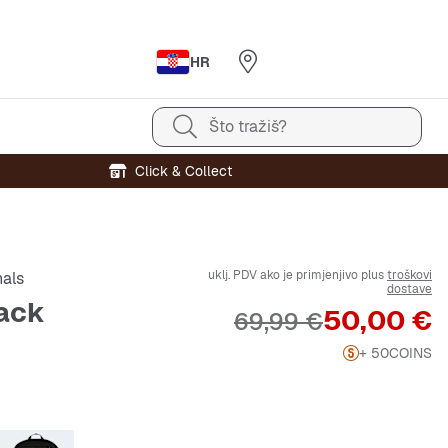
HR
Što tražiš?
Click & Collect
uklj. PDV ako je primjenjivo plus
troškovi
nals
dostave
ack
Cijena
50,00 €
Originalna cijena
69,99 €
+ 50
COINS