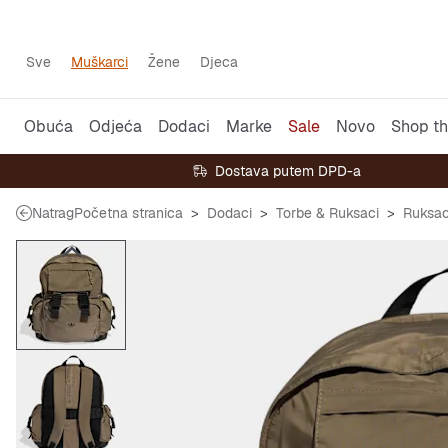
Sve
Muškarci
Žene
Djeca
Obuća
Odjeća
Dodaci
Marke
Sale
Novo
Shop th
Dostava putem DPD-a
Natrag
Početna stranica
Dodaci
Torbe & Ruksaci
Ruksac