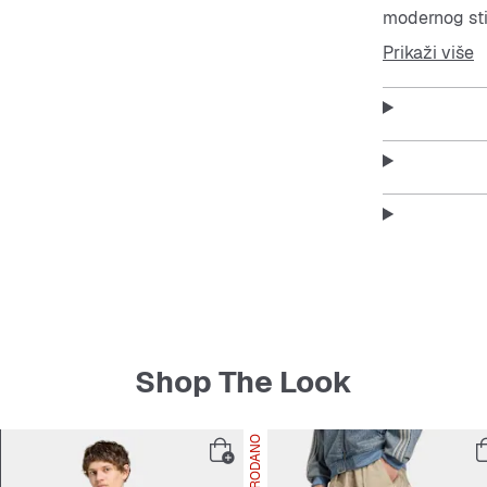
modernog stil
pretinac čuva
Prikaži više
vikend. Vanj
gornjim džep
ruci i lako d
organizatora 
detalj ovom 
čuva vaše pot
Features:
Dimenz
Volumen
Ravno t
Vanjski
Shop The Look
Vanjski p
RASPRODANO