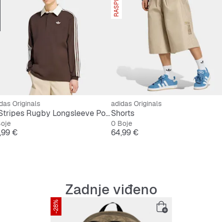
das Originals
adidas Originals
3-Stripes Rugby Longsleeve Polo
Shorts
Boje
0 Boje
jena
Cijena
,99 €
64,99 €
Zadnje viđeno
-28%