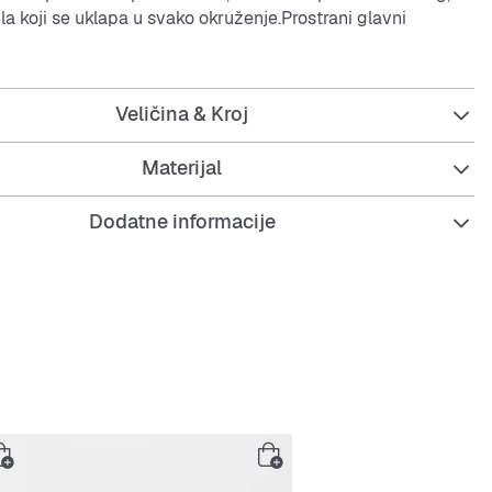
a koji se uklapa u svako okruženje.Prostrani glavni
 radnu opremu, komplet za trening ili potrepštine za
ski džep s preklopom i sigurnosnim kopčama uparen je s
om s patentnim zatvaračem kako bi manji predmeti bili pri
Veličina & Kroj
ostupni.Bočni džepovi s kopčama i više unutarnjih
doprinose funkcionalnosti, dok logotip Trefoil daje završni
komadu. Izrađen za život u pokretu, ovaj ruksak
adidas
Materijal
repštine pri ruci za sve zahtjeve dana.
Dodatne informacije
ije: 440 mm x 320 mm
: 22,67 l
kanje: 100% poliester (100% reciklirani)
 džep s preklopom i patentnim zatvaračem
retinac za prijenosno računalo s patentnim zatvaračem