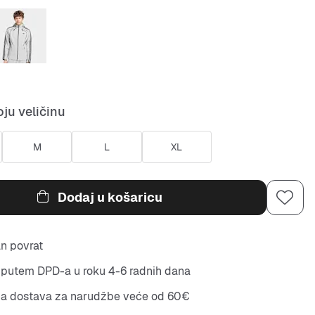
ju veličinu
M
L
XL
Dodaj u košaricu
n povrat
putem DPD-a u roku 4-6 radnih dana
na dostava za narudžbe veće od 60€