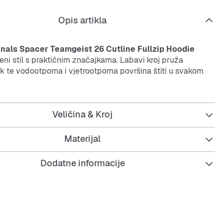
Opis artikla
inals Spacer Teamgeist 26 Cutline Fullzip Hoodie
ni stil s praktičnim značajkama. Labavi kroj pruža
k te vodootporna i vjetrootporna površina štiti u svakom
šen je za tvoj svakodnevni look kad želiš biti ležeran i
.
Veličina & Kroj
Materijal
Dodatne informacije
kroj za udobno nošenje
oran i vjetrootporan
kavi s kapuljačom