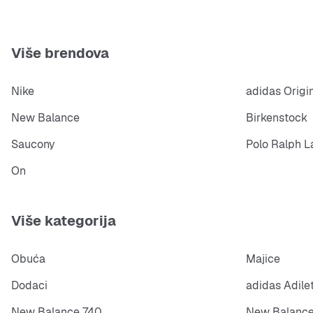
Više brendova
Nike
adidas Origi
New Balance
Birkenstock
Saucony
Polo Ralph L
On
Više kategorija
Obuća
Majice
Dodaci
adidas Adile
New Balance 740
New Balance