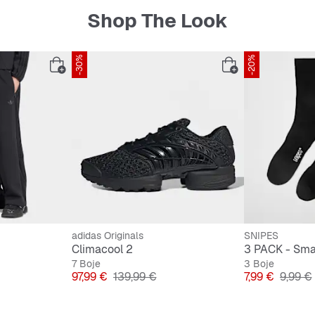
Shop The Look
Izdržlj
Praktič
-30%
-20%
adidas Originals
SNIPES
Climacool 2
7 Boje
3 Boje
 cijena
Cijena
Originalna cijena
Cijena
Origina
97,99 €
139,99 €
7,99 €
9,99 €