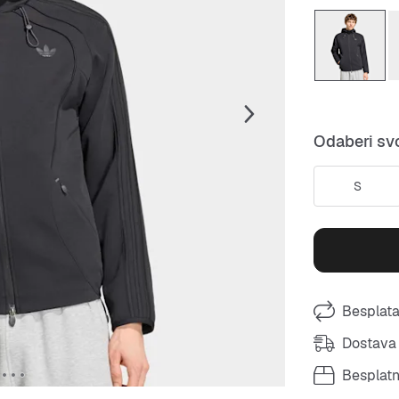
Odaberi svo
S
Besplata
Dostava 
Besplat