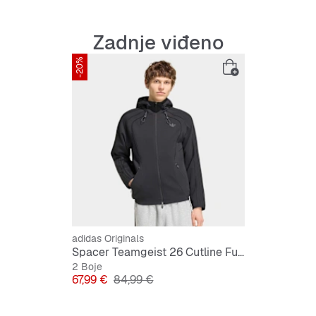
Zadnje viđeno
-20%
adidas Originals
Spacer Teamgeist 26 Cutline Fullzip Hoodie
2 Boje
Cijena
Originalna cijena
67,99 €
84,99 €