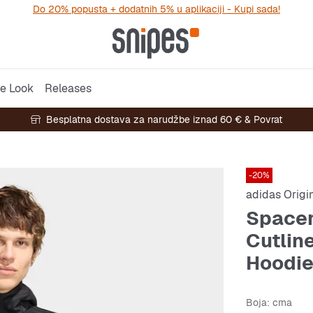
Do 20% popusta + dodatnih 5% u aplikaciji - Kupi sada!
e Look
Releases
Besplatna dostava za narudžbe iznad 60 € & Povrat
-20%
adidas Origi
Spacer
Cutline
Hoodi
Boja
: crna