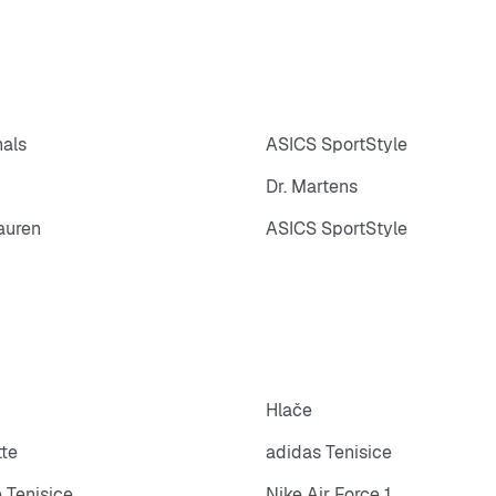
nals
ASICS SportStyle
Dr. Martens
auren
ASICS SportStyle
Hlače
tte
adidas Tenisice
 Tenisice
Nike Air Force 1