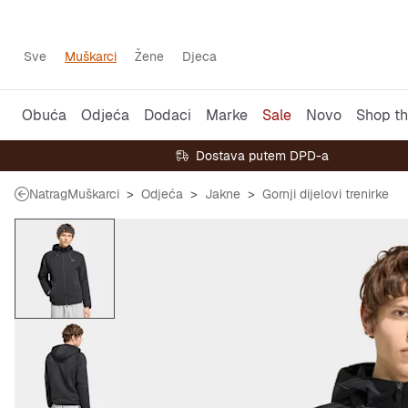
Sve
Muškarci
Žene
Djeca
Obuća
Odjeća
Dodaci
Marke
Sale
Novo
Shop th
Dostava putem DPD-a
Natrag
Muškarci
Odjeća
Jakne
Gornji dijelovi trenirke