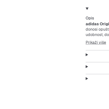
Opis
adidas Orig
donosi opušte
udobnost, do
vremenu. Savr
Prikaži više
funkcionalan
Features:
Labavi 
Vodootp
Dugi ru