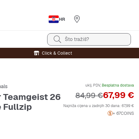
HR
Što tražiš?
Click & Collect
uklj. PDV,
Besplatna dostava
nals
Cijena
67,99 €
Originalna cijena
84,99 €
 Teamgeist 26
 Fullzip
Najniža cijena u zadnjih 30 dana:
67,99 €
+ 67
COINS
e