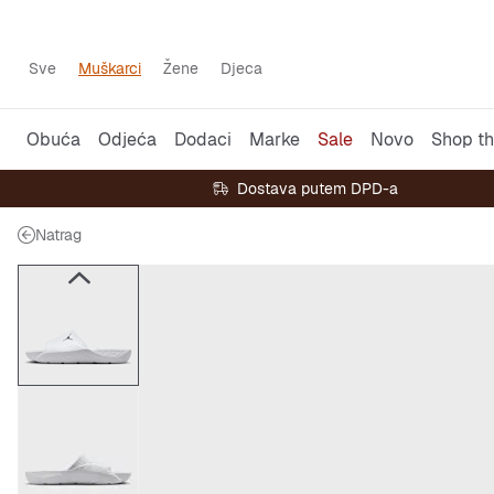
Sve
Muškarci
Žene
Djeca
Obuća
Odjeća
Dodaci
Marke
Sale
Novo
Shop th
Dostava putem DPD-a
Natrag