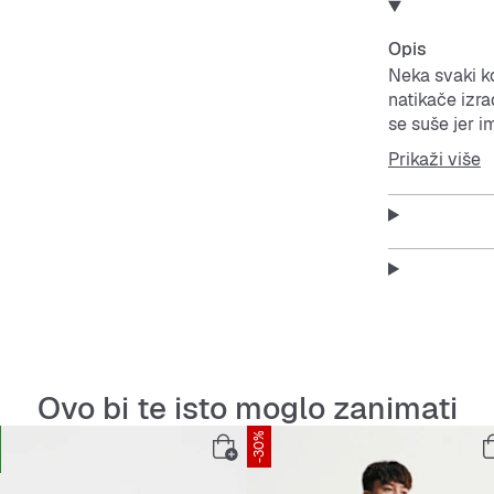
Opis
Neka svaki k
natikače izra
se suše jer i
uzorak slona
Prikaži više
daje izgled u
Zaobljeno pj
Gazni sloj s
osigurava dod
Ovo bi te isto moglo zanimati
-30%