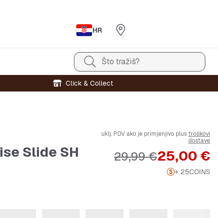
HR
Što tražiš?
Click & Collect
uklj. PDV ako je primjenjivo plus
troškovi
dostave
ise Slide SH
Cijena
25,00 €
Originalna cijena
29,99 €
+ 25
COINS