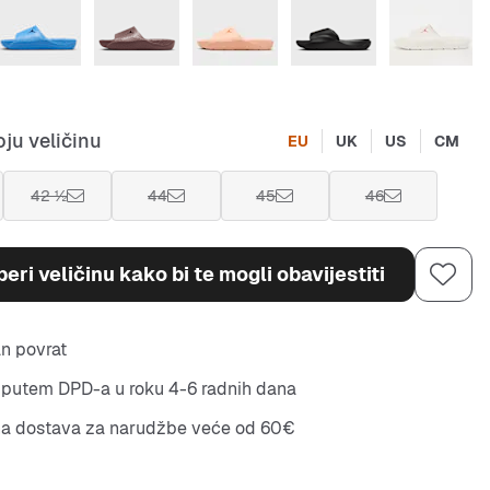
ju veličinu
EU
UK
US
CM
42 ½
44
45
46
eri veličinu kako bi te mogli obavijestiti
n povrat
putem DPD-a u roku 4-6 radnih dana
na dostava za narudžbe veće od 60€