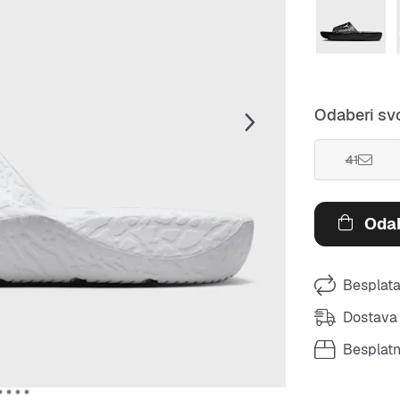
Odaberi svo
41
Odab
Besplata
Dostava 
Besplat