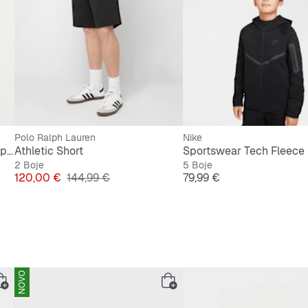
Polo Ralph Lauren
Nike
Sportswear Tech Fleece Full Zip All Over Print
Athletic Short
2 Boje
5 Boje
Cijena
Originalna cijena
Cijena
120,00 €
144,99 €
79,99 €
NOVO