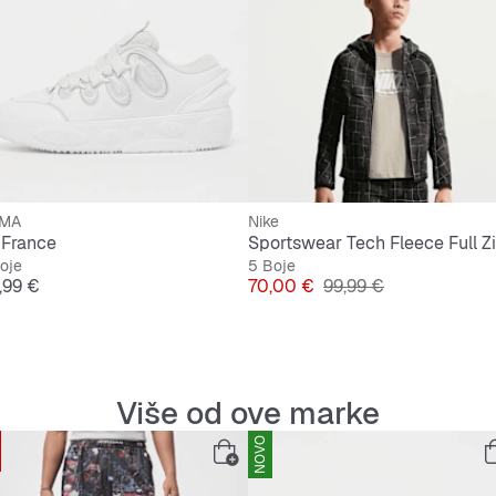
MA
Nike
 France
oje
5 Boje
jena
Cijena
Originalna cijena
9,99 €
70,00 €
99,99 €
Više od ove marke
NOVO