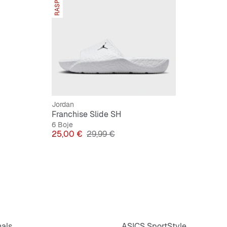
Jordan
Franchise Slide SH
6 Boje
Cijena
Originalna cijena
25,00 €
29,99 €
nals
ASICS SportStyle