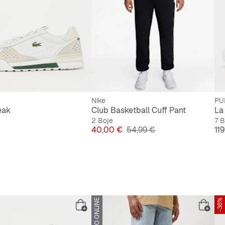
Nike
PU
eak
Club Basketball Cuff Pant
La
2 Boje
7 B
Cijena
Originalna cijena
Ci
40,00 €
54,99 €
11
SAMO ONLINE
-38%