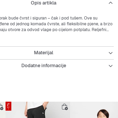
Opis artikla
orak bude čvrst i siguran – čak i pod tušem. Ove su
đene od jednog komada čvrste, ali fleksibilne pjene, a brzo
maju otvore za odvod vlage po cijelom potplatu. Reljefni
 osigurava dodatnu trakciju na potplatu, a istovremeno vam
 Jordanovom retrostilu.
Materijal
enasto ležište stopala mekano je i pruža potporu.
 uzorkom riblje kosti na pjenastom vanjskom potplatu
atnu trakciju.
Dodatne informacije
-17%