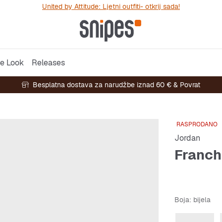
United by Attitude: Ljetni outfiti- otkrij sada!
e Look
Releases
Besplatna dostava za narudžbe iznad 60 € & Povrat
RASPRODANO
Jordan
Franch
Boja
: bijela