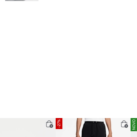
-27%
NOVO