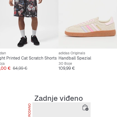
rdan
adidas Originals
ight Printed Cat Scratch Shorts
Handball Spezial
oja
30 Boje
jena
Originalna cijena
Cijena
,00 €
64,99 €
109,99 €
Zadnje viđeno
RASPRODANO