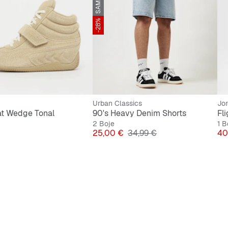
-28%
Urban Classics
Jo
t Wedge Tonal
90's Heavy Denim Shorts
Fl
2 Boje
1 B
Cijena
Originalna cijena
Ci
25,00 €
34,99 €
40