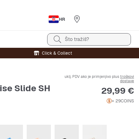
HR
Što tražiš?
Click & Collect
uklj. PDV ako je primjenjivo plus
troškovi
dostave
ise Slide SH
Cijena
29,99 €
+ 29
COINS