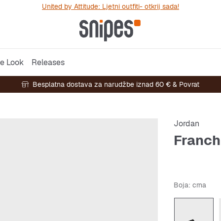
United by Attitude: Ljetni outfiti- otkrij sada!
e Look
Releases
Besplatna dostava za narudžbe iznad 60 € & Povrat
Jordan
Franch
Boja
: crna