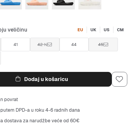
ju veličinu
EU
UK
US
CM
41
42 ½
44
45
Dodaj u košaricu
n povrat
putem DPD-a u roku 4-6 radnih dana
na dostava za narudžbe veće od 60€