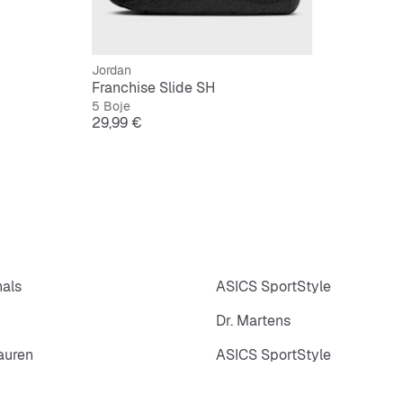
Jordan
Franchise Slide SH
5 Boje
Cijena
29,99 €
nals
ASICS SportStyle
Dr. Martens
auren
ASICS SportStyle