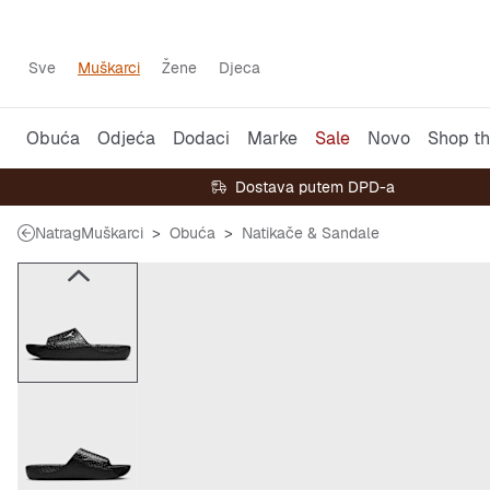
Sve
Muškarci
Žene
Djeca
Obuća
Odjeća
Dodaci
Marke
Sale
Novo
Shop th
Dostava putem DPD-a
Natrag
Muškarci
Obuća
Natikače & Sandale