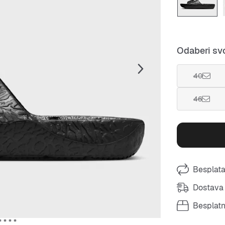
Odaberi svo
40
46
Besplata
Dostava 
Besplat