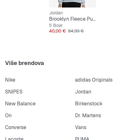
Jordan
Brooklyn Fleece Pullover
5 Boje
Cijena
Originalna cijena
40,00 €
64,99 €
Više brendova
Nike
adidas Originals
SNIPES
Jordan
New Balance
Birkenstock
On
Dr. Martens
Converse
Vans
Lacoste
PUMA