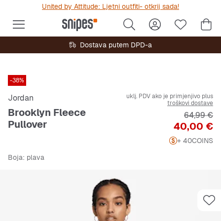
United by Attitude: Ljetni outfiti- otkrij sada!
Dostava putem DPD-a
-38%
uklj. PDV ako je primjenjivo plus
Jordan
troškovi dostave
Brooklyn Fleece
Originalna
64,99 €
Pullover
Cijena
40,00 €
+ 40
COINS
Boja
: plava