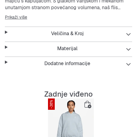
majicu s kapuljačom. S glatkom vanjskom i mekanom
unutarnjom stranom povećanog volumena, naš flis
srednje gustoće pruža vam osjećaj udobnosti u
Prikaži više
prostranom, opuštenom kroju.
Veličina & Kroj
Materijal
Dodatne informacije
Zadnje viđeno
-38%