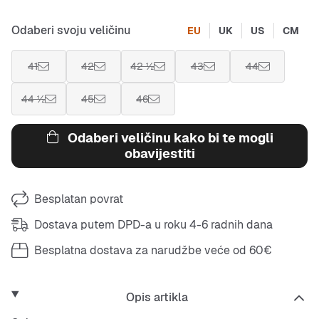
Odaberi svoju veličinu
EU
UK
US
CM
41
42
42 ½
43
44
44 ½
45
46
Odaberi veličinu kako bi te mogli
obavijestiti
Besplatan povrat
Dostava putem DPD-a u roku 4-6 radnih dana
Besplatna dostava za narudžbe veće od 60€
Opis artikla