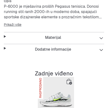
Opis
P-6000 je mješavina prošlih Pegasus tenisica. Donosi
running stil ranih 2000-ih u moderno doba, spajajući
sportske dizajnerske elemente s prozračnim tekstilom.
Pjena u potplatu pruža povišen stav inspiriran stazama
Prikaži više
za trčanje i nevjerojatnu udobnost.
Materijal
Tekstilni gornji dio s sintetičkim kožnim umecima je
izdržljiv i prozračan.
Retro dizajn temelji se na
Nike Pegasus 25
i
Nike
Dodatne informacije
Pegasus 2006
.
Gumeni potplat pruža dugotrajno prianjanje.
Zadnje viđeno
RASPRODANO