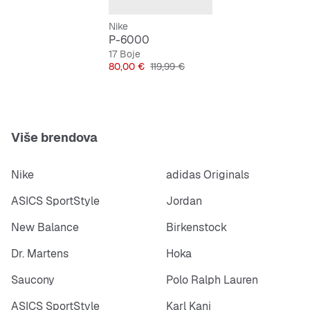
Nike
P-6000
17 Boje
Cijena
Originalna cijena
80,00 €
119,99 €
Više brendova
Nike
adidas Originals
ASICS SportStyle
Jordan
New Balance
Birkenstock
Dr. Martens
Hoka
Saucony
Polo Ralph Lauren
ASICS SportStyle
Karl Kani