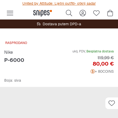
United by Attitude: Ljetni outfiti- otkrij sada!
Dostava putem DPD-a
RASPRODANO
uklj. PDV,
Besplatna dostava
Nike
Originalna
119,99 €
P-6000
Cijena
80,00 €
+ 80
COINS
Boja
: siva