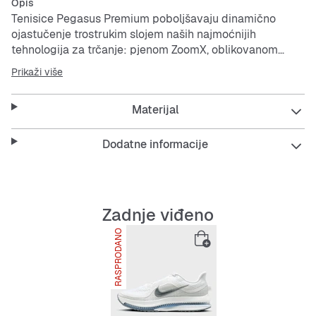
Opis
Tenisice Pegasus Premium poboljšavaju dinamično
ojastučenje trostrukim slojem naših najmoćnijih
tehnologija za trčanje: pjenom ZoomX, oblikovanom
jedinicom Air Zoom i pjenom ReactX. To je
Prikaži više
najdinamičnija tenisica Pegasus dosad koja pruža
povrat energije koji je neusporediv s prijašnjim
Materijal
modelima. S gornjištem lakšim od zraka, smanjuje težinu
i povećava prozračnost kako biste mogli brže letjeti.
Dodatne informacije
Tehnički konstruirano mrežasto gornjište
Prozračna, lagana tehnički konstruirana mrežica pruža
vam stabilnost.
Pjena ZoomX
Zadnje viđeno
Stopalo leži na pjeni ZoomX, Nikejevoj najdinamičnijoj
RASPRODANO
pjeni, koja se pruža cijelom duljinom tenisice. Pruža
nevjerojatan povrat energije pri svakom koraku.
Ojastučenje Air Zoom cijelom duljinom
Jedinica Air Zoom pruža se cijelom duljinom tenisice i
osigurava optimalnu razinu elastičnosti ispod stopala te
vam omogućuje brzinu i dinamičnost uz koje ćete brže