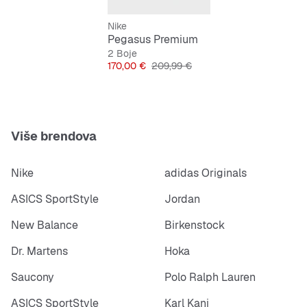
prelaziti kilometre.
Nike
Osnova pjene ReactX
Pegasus Premium
Pjena ReactX, 13% dinamičnija u odnosu na prethodnu
2 Boje
tehnologiju React, nalazi se pri dnu pjene ZoomX i
Cijena
Originalna cijena
170,00 €
209,99 €
ojastučenja Air Zoom. Omogućuje ujednačen i
uravnotežen korak.
Vanjski potplat s izmijenjenim reljefnim uzorkom
Izmijenjeni vanjski potplat s reljefnim uzorkom izrađen je
od visoko abrazivne gume koja osigurava prianjanje.
Više brendova
Nike
adidas Originals
ASICS SportStyle
Jordan
New Balance
Birkenstock
Dr. Martens
Hoka
Saucony
Polo Ralph Lauren
ASICS SportStyle
Karl Kani