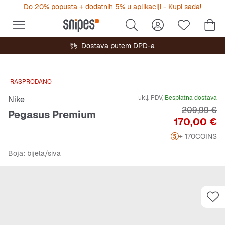
Do 20% popusta + dodatnih 5% u aplikaciji - Kupi sada!
Dostava putem DPD-a
RASPRODANO
uklj. PDV,
Besplatna dostava
Nike
Originalna 
209,99 €
Pegasus Premium
Cijena
170,00 €
+ 170
COINS
Boja
: bijela/siva