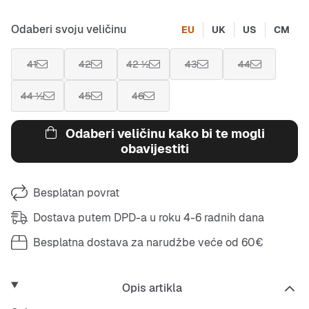
Odaberi svoju veličinu
EU
UK
US
CM
41
42
42 ½
43
44
44 ½
45
46
Odaberi veličinu kako bi te mogli
obavijestiti
Besplatan povrat
Dostava putem DPD-a u roku 4-6 radnih dana
Besplatna dostava za narudžbe veće od 60€
Opis artikla