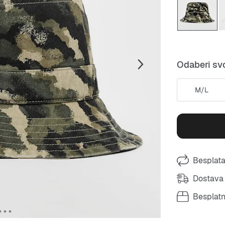
Odaberi svo
M/L
Besplata
Dostava 
Besplat