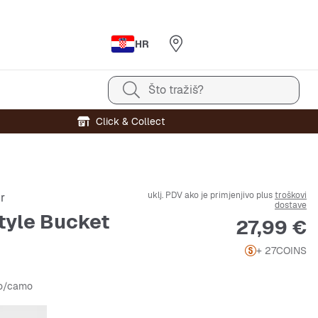
HR
Što tražiš?
Click & Collect
uklj. PDV ako je primjenjivo plus
troškovi
r
dostave
tyle Bucket
Cijena
27,99 €
+ 27
COINS
no/camo