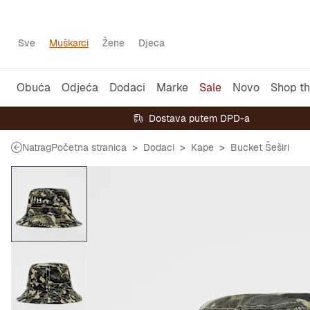
Sve
Muškarci
Žene
Djeca
Obuća
Odjeća
Dodaci
Marke
Sale
Novo
Shop th
Dostava putem DPD-a
Natrag
Početna stranica
Dodaci
Kape
Bucket Šeširi