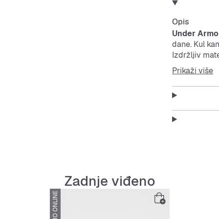
Opis
Under Armou
dane. Kul kam
Izdržljiv mate
praktičan u p
Prikaži više
Features:
Izrazit
UV zašt
Zadnje viđeno
Robusta
SAMO ONLINE
Udoban 