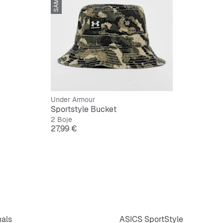
Under Armour
Sportstyle Bucket
2 Boje
Cijena
27,99 €
nals
ASICS SportStyle