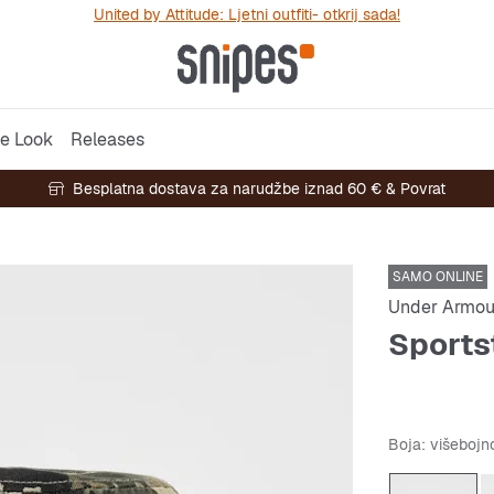
United by Attitude: Ljetni outfiti- otkrij sada!
e Look
Releases
Besplatna dostava za narudžbe iznad 60 € & Povrat
SAMO ONLINE
Under Armou
Sports
Boja
: višeboj