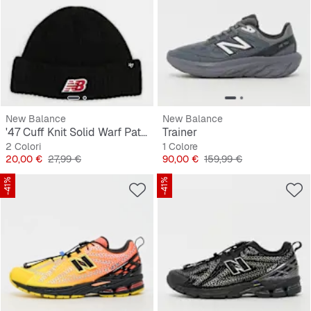
New Balance
New Balance
'47 Cuff Knit Solid Warf Patch
Trainer
2 Colori
1 Colore
Prezzo
Prezzo originale
Prezzo
Prezzo originale
20,00 €
27,99 €
90,00 €
159,99 €
-41%
-41%