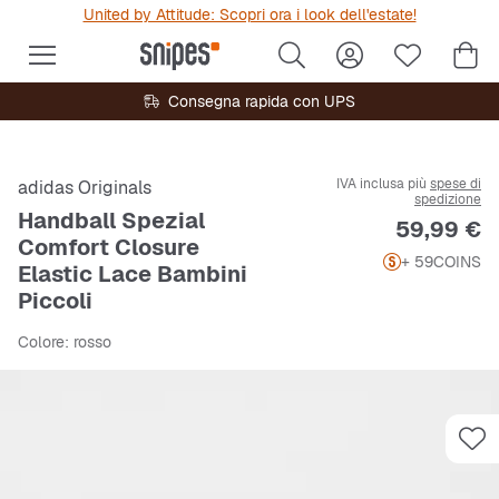
United by Attitude: Scopri ora i look dell'estate!
Consegna rapida con UPS
IVA inclusa più
spese di
adidas Originals
spedizione
Handball Spezial
Prezzo
59,99 €
Comfort Closure
+ 59
COINS
Elastic Lace Bambini
Piccoli
Colore
: rosso