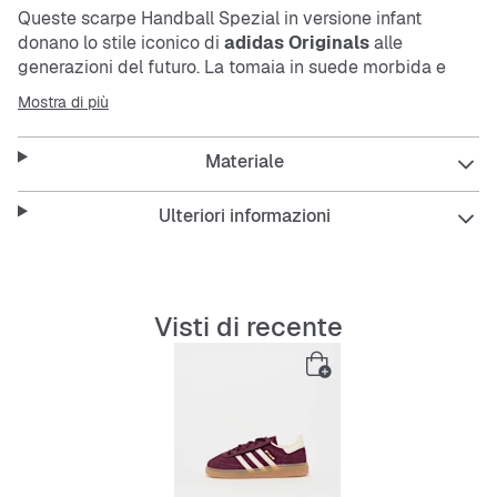
Queste scarpe Handball Spezial in versione infant
donano lo stile iconico di
adidas Originals
alle
generazioni del futuro. La tomaia in suede morbida e
flessibile è perfetta per accogliere i piedini dei più
Mostra di più
piccoli. I lacci elasticizzati consentono al collarino di
aprirsi per infilarle e toglierle con facilità. Con un vibe
Materiale
old-school firmato
adidas
, è la scelta ideale per iniziare
un lungo cammino all'insegna dello stile.
Ulteriori informazioni
Features:
Calzata regolare
Chiusura con lacci elasticizzati
Visti di recente