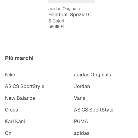
adidas Originals
Handball Spezial Comfort Closure Elastic Lace Bambini Piccoli
5 Colori
Prezzo
59,99 €
Più marchi
Nike
adidas Originals
ASICS SportStyle
Jordan
New Balance
Vans
Crocs
ASICS SportStyle
Karl Kani
PUMA
On
adidas