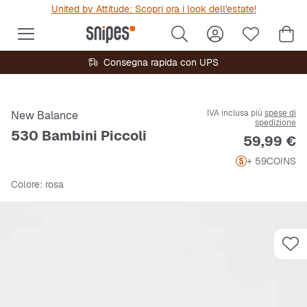
United by Attitude: Scopri ora i look dell'estate!
Consegna rapida con UPS
IVA inclusa più
spese di
New Balance
spedizione
530 Bambini Piccoli
Prezzo
59,99 €
+ 59
COINS
Colore
: rosa