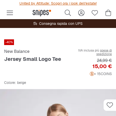
United by Attitude: Scopri ora i look dell'estate!
Consegna rapida con UPS
-40%
IVA inclusa più
spese di
New Balance
spedizione
Jersey Small Logo Tee
Prezzo or
24,99 €
Prezzo
15,00 €
+ 15
COINS
Colore
: beige