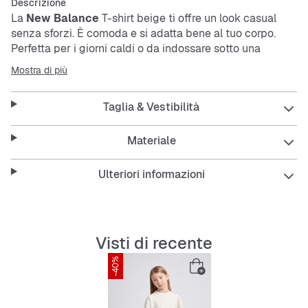
Descrizione
La
New Balance
T-shirt beige ti offre un look casual
senza sforzi. È comoda e si adatta bene al tuo corpo.
Perfetta per i giorni caldi o da indossare sotto una
giacca.
Mostra di più
La maglietta è traspirante e resistente, così ti senti a tuo
Taglia & Vestibilità
agio tutto il giorno.
Materiale
Features:
Ulteriori informazioni
Regular Fit per una vestibilità rilassata
Senza colletto con scollo rotondo
Visti di recente
Traspirante ed elastica
-40%
Facile da lavare e resistente