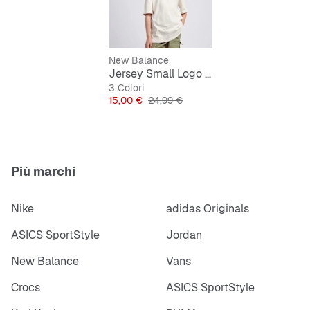
Maniche corte per più libertà di movimento
New Balance
Jersey Small Logo Tee
3 Colori
Prezzo
Prezzo originale
15,00 €
24,99 €
Più marchi
Nike
adidas Originals
ASICS SportStyle
Jordan
New Balance
Vans
Crocs
ASICS SportStyle