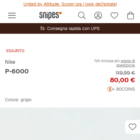
United by Attitude: Scopri ora i look dell'estate!
Consegna rapida con UPS
ESAURITO
IVA inclusa più
spese di
Nike
spedizione
P-6000
Prezzo ori
119,99 €
Prezzo
80,00 €
+ 80
COINS
Colore
: grigio