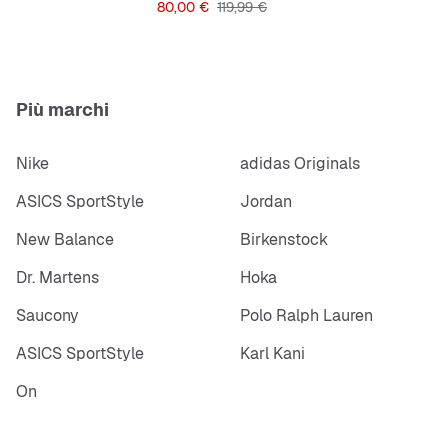
Prezzo
Prezzo originale
80,00 €
119,99 €
Più marchi
Nike
adidas Originals
ASICS SportStyle
Jordan
New Balance
Birkenstock
Dr. Martens
Hoka
Saucony
Polo Ralph Lauren
ASICS SportStyle
Karl Kani
On