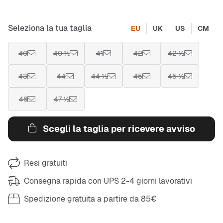
Seleziona la tua taglia
EU
UK
US
CM
40
40 ½
41
42
42 ½
43
44
44 ½
45
45 ½
46
47 ½
Scegli la taglia per ricevere avviso
Resi gratuiti
Consegna rapida con UPS 2-4 giorni lavorativi
Spedizione gratuita a partire da 85€