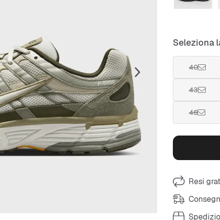
Seleziona l
40
43
46
Resi grat
Consegna
Spedizio