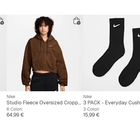
Nike
Nike
Studio Fleece Oversized Cropped Full-Zip Hoodie
6 Colori
3 Colori
Prezzo
Prezzo
64,99 €
15,99 €