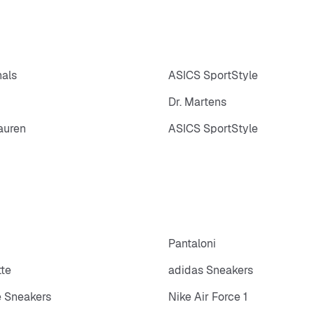
nals
ASICS SportStyle
Dr. Martens
auren
ASICS SportStyle
p
Pantaloni
tte
adidas Sneakers
 Sneakers
Nike Air Force 1