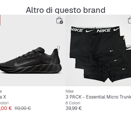
Altro di questo brand
e
Nike
a X
3 PACK - Essential Micro Trun
olori
6 Colori
ezzo
Prezzo originale
Prezzo
,00 €
119,99 €
39,99 €