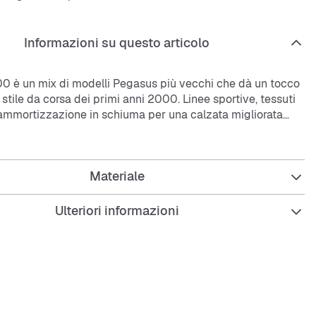
Informazioni su questo articolo
 è un mix di modelli Pegasus più vecchi che dà un tocco
stile da corsa dei primi anni 2000. Linee sportive, tessuti
e ammortizzazione in schiuma per una calzata migliorata
binazione perfetta tra look accattivante e comfort.
ò si basa sul
Nike
Pegasus 25 e sul
Nike
Pegasus 2006.
Materiale
zioni in tessuto, pelle e sintetico offrono struttura e una
oda.
rmedia in schiuma rialzata garantisce una migliore stabilità
Ulteriori informazioni
zzazione morbida.
erna in gomma assicura una trazione resistente.