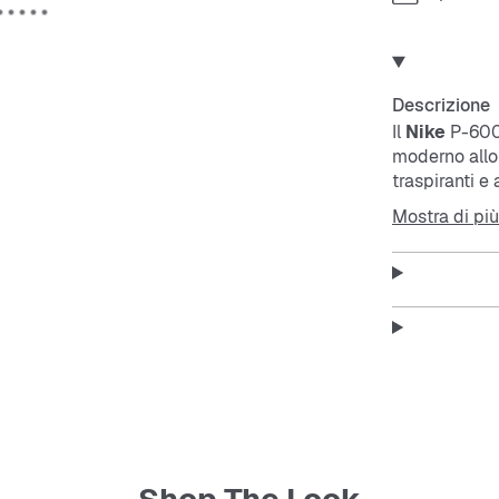
Descrizione
Il
Nike
P-6000
moderno allo 
traspiranti 
creano la com
Mostra di più
Il design retr
Le sovrapposi
calzata com
La suola inte
e un’ammorti
La suola est