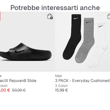
Potrebbe interessarti anche
e
Nike
actX Rejuven8 Slide
3 PACK - Everyday Cushioned
olori
3 Colori
ezzo
Prezzo originale
Prezzo
,00 €
59,99 €
15,99 €