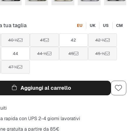
a tua taglia
EU
UK
US
CM
40 ½
41
42
42 ½
44
44 ½
45
45 ½
47 ½
Aggiungi al carrello
uiti
 rapida con UPS 2-4 giorni lavorativi
ne gratuita a partire da 85€