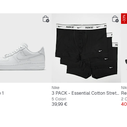
-33%
Nike
Nik
 1
3 PACK - Essential Cotton Stretch Trunk
Re
5 Colori
2 C
Prezzo
Pr
39,99 €
40