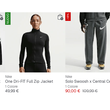
NUOVO
-18%
Nike
Nike
k
One Dri-FIT Full Zip Jacket
1 Colore
1 Colore
Prezzo
Prezzo
Prezzo original
49,99 €
90,00 €
109,99 €