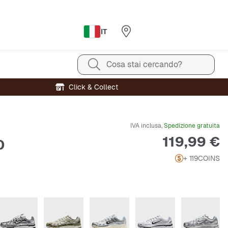
IT
Cosa stai cercando?
Click & Collect
IVA inclusa,
Spedizione gratuita
Prezzo
119,99 €
0
+ 119
COINS