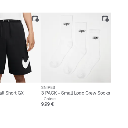
SNIPES
ll Short GX
3 PACK - Small Logo Crew Socks
1 Colore
Prezzo
9,99 €