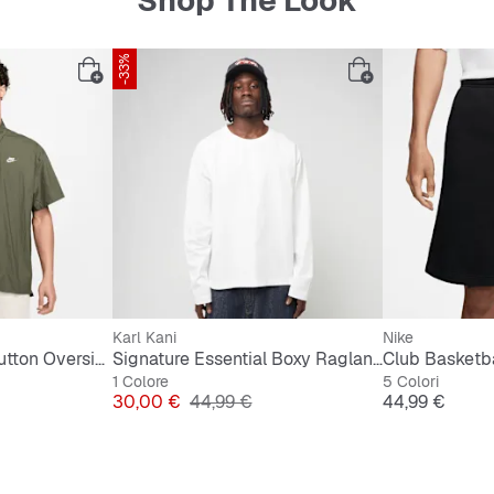
Shop The Look
-33%
Karl Kani
Nike
Club Shortsleeve Button Oversize Shirt
Signature Essential Boxy Raglan Longsleeve
Club Basketba
1 Colore
5 Colori
ginale
Prezzo
Prezzo originale
Prezzo
30,00 €
44,99 €
44,99 €