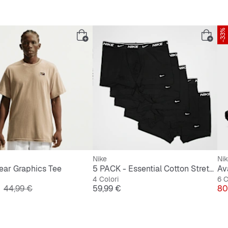
-33%
Nike
Nik
ear Graphics Tee
5 PACK - Essential Cotton Stretch Trunk
Av
4 Colori
6 C
Prezzo originale
Prezzo
Pr
44,99 €
59,99 €
80